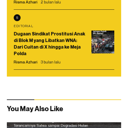
Risma Azhari
2 bulan lalu
5
EDITORIAL
Dugaan Sindikat Prostitusi Anak
di Blok M yang Libatkan WNA:
Dari Cuitan di X hingga ke Meja
Polda
Risma Azhari
3 bulan lalu
You May Also Like