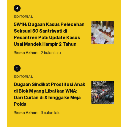
4
EDITORIAL
5W1H: Dugaan Kasus Pelecehan
Seksual 50 Santriwati di
Pesantren Pati: Update Kasus
Usai Mandek Hampir 2 Tahun
Risma Azhari
2 bulan lalu
5
EDITORIAL
Dugaan Sindikat Prostitusi Anak
di Blok M yang Libatkan WNA:
Dari Cuitan di X hingga ke Meja
Polda
Risma Azhari
3 bulan lalu