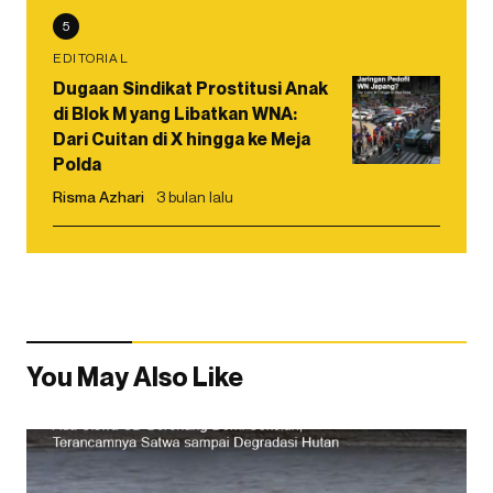
5
EDITORIAL
Dugaan Sindikat Prostitusi Anak
di Blok M yang Libatkan WNA:
Dari Cuitan di X hingga ke Meja
Polda
Risma Azhari
3 bulan lalu
You May Also Like