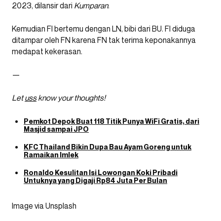
2023, dilansir dari
Kumparan
.
Kemudian FI bertemu dengan LN, bibi dari BU. FI diduga
ditampar oleh FN karena FN tak terima keponakannya
medapat kekerasan.
—
Let
uss
know your thoughts!
Pemkot Depok Buat 118 Titik Punya WiFi Gratis, dari
Masjid sampai JPO
KFC Thailand Bikin Dupa Bau Ayam Goreng untuk
Ramaikan Imlek
Ronaldo Kesulitan Isi Lowongan Koki Pribadi
Untuknya yang Digaji Rp84 Juta Per Bulan
Image via Unsplash