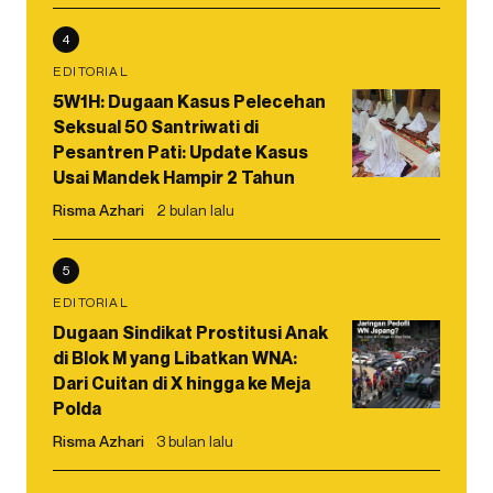
4
EDITORIAL
5W1H: Dugaan Kasus Pelecehan
Seksual 50 Santriwati di
Pesantren Pati: Update Kasus
Usai Mandek Hampir 2 Tahun
Risma Azhari
2 bulan lalu
5
EDITORIAL
Dugaan Sindikat Prostitusi Anak
di Blok M yang Libatkan WNA:
Dari Cuitan di X hingga ke Meja
Polda
Risma Azhari
3 bulan lalu