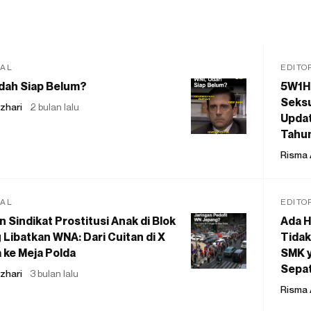
IAL
EDITO
dah Siap Belum?
5W1H
Seksu
zhari
2 bulan lalu
Updat
Tahu
Risma 
IAL
EDITO
 Sindikat Prostitusi Anak di Blok
Ada H
 Libatkan WNA: Dari Cuitan di X
Tidak
 ke Meja Polda
SMK y
Sepat
zhari
3 bulan lalu
Risma 