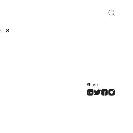
E US
Share