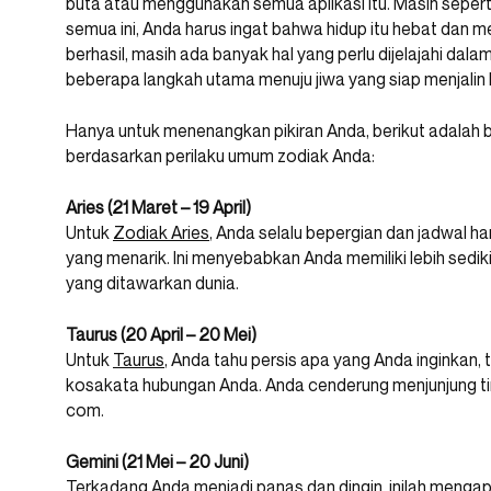
buta atau menggunakan semua aplikasi itu. Masih sepe
semua ini, Anda harus ingat bahwa hidup itu hebat dan
berhasil, masih ada banyak hal yang perlu dijelajahi dalam
beberapa langkah utama menuju jiwa yang siap menjalin
Hanya untuk menenangkan pikiran Anda, berikut adal
berdasarkan perilaku umum zodiak Anda:
Aries (21 Maret – 19 April)
Untuk
Zodiak Aries
, Anda selalu bepergian dan jadwal ha
yang menarik. Ini menyebabkan Anda memiliki lebih sediki
yang ditawarkan dunia.
Taurus (20 April – 20 Mei)
Untuk
Taurus
, Anda tahu persis apa yang Anda inginkan
kosakata hubungan Anda. Anda cenderung menjunjung tin
com.
Gemini (21 Mei – 20 Juni)
Terkadang Anda menjadi panas dan dingin, inilah meng