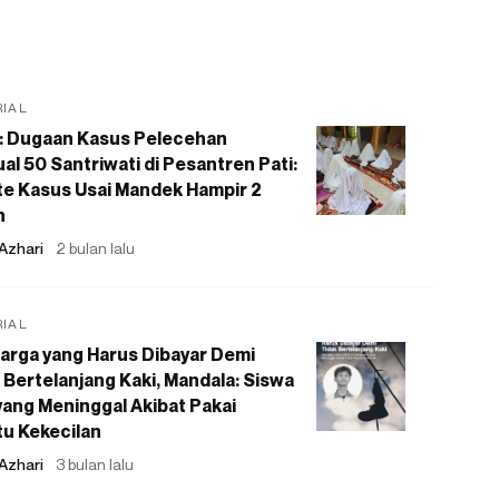
RIAL
: Dugaan Kasus Pelecehan
al 50 Santriwati di Pesantren Pati:
e Kasus Usai Mandek Hampir 2
n
Azhari
2 bulan lalu
RIAL
arga yang Harus Dibayar Demi
 Bertelanjang Kaki, Mandala: Siswa
ang Meninggal Akibat Pakai
u Kekecilan
Azhari
3 bulan lalu