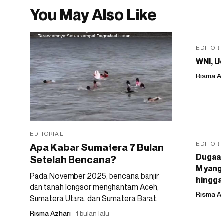
You May Also Like
EDITOR
WNI, U
Risma A
EDITORIAL
EDITOR
Apa Kabar Sumatera 7 Bulan
Dugaan
Setelah Bencana?
M yang
Pada November 2025, bencana banjir
hingga
dan tanah longsor menghantam Aceh,
Risma A
Sumatera Utara, dan Sumatera Barat.
Risma Azhari
1 bulan lalu