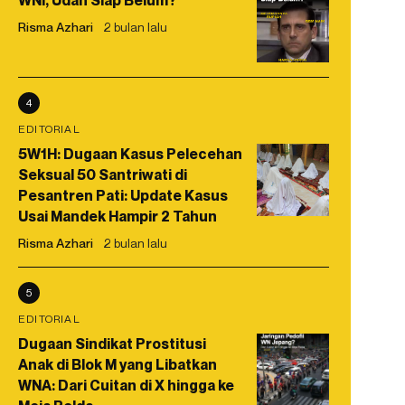
WNI, Udah Siap Belum?
Risma Azhari
2 bulan lalu
4
EDITORIAL
5W1H: Dugaan Kasus Pelecehan
Seksual 50 Santriwati di
Pesantren Pati: Update Kasus
Usai Mandek Hampir 2 Tahun
Risma Azhari
2 bulan lalu
5
EDITORIAL
Dugaan Sindikat Prostitusi
Anak di Blok M yang Libatkan
WNA: Dari Cuitan di X hingga ke