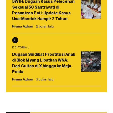
5W1H: Dugaan Kasus Pelecehan
Seksual 50 Santriwati di
Pesantren Pati: Update Kasus
Usai Mandek Hampir 2 Tahun
Risma Azhari
2 bulan lalu
5
EDITORIAL
Dugaan Sindikat Prostitusi Anak
di Blok M yang Libatkan WNA:
Dari Cuitan di X hingga ke Meja
Polda
Risma Azhari
3 bulan lalu