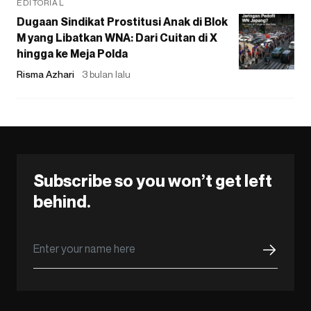
EDITORIAL
Dugaan Sindikat Prostitusi Anak di Blok
M yang Libatkan WNA: Dari Cuitan di X
hingga ke Meja Polda
Risma Azhari
3 bulan lalu
Subscribe so you won’t get left
behind.