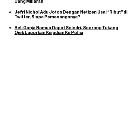
Uang Miliaran
Jefri Nichol Adu Jotos Dengan Netizen Usai “Ribut” di
Twitter, Siapa Pemenangnnya?
Beli Ganja Namun Dapat Seledri, Seorang Tukang
Ojek Laporkan Kejadian Ke Polisi