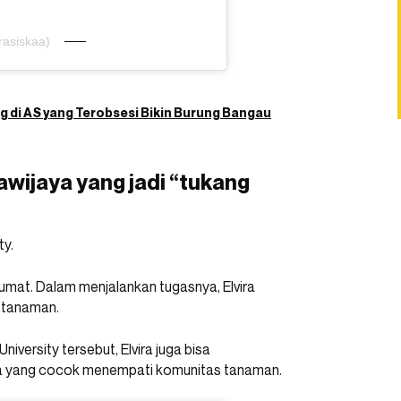
rasiskaa)
g di AS yang Terobsesi Bikin Burung Bangau
rawijaya yang jadi “tukang
ty.
a jumat. Dalam menjalankan tugasnya, Elvira
 tanaman.
versity tersebut, Elvira juga bisa
ja yang cocok menempati komunitas tanaman.