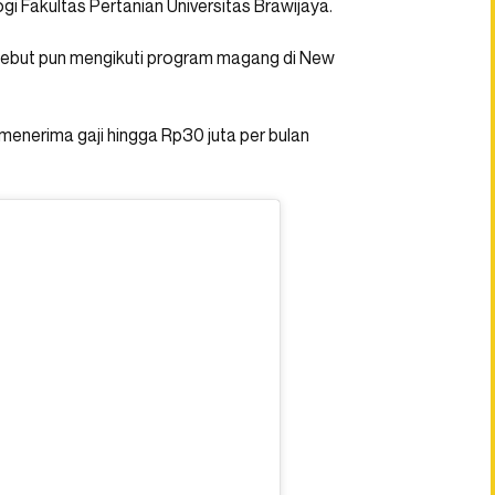
gi Fakultas Pertanian Universitas Brawijaya.
rsebut pun mengikuti program magang di New
enerima gaji hingga Rp30 juta per bulan