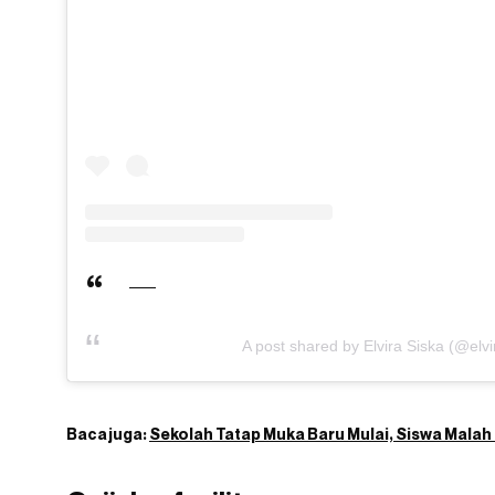
A post shared by Elvira Siska (@elvi
Baca juga:
Sekolah Tatap Muka Baru Mulai, Siswa Malah