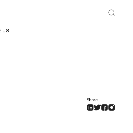
E US
Share