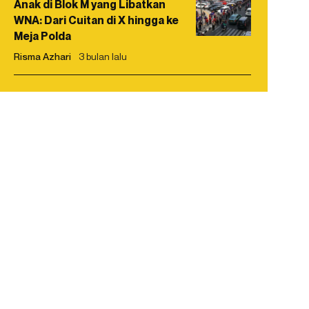
Anak di Blok M yang Libatkan
WNA: Dari Cuitan di X hingga ke
Meja Polda
Risma Azhari
3 bulan lalu