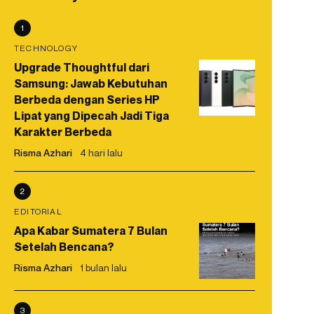
1
TECHNOLOGY
Upgrade Thoughtful dari
Samsung: Jawab Kebutuhan
Berbeda dengan Series HP
Lipat yang Dipecah Jadi Tiga
Karakter Berbeda
Risma Azhari
4 hari lalu
2
EDITORIAL
Apa Kabar Sumatera 7 Bulan
Setelah Bencana?
Risma Azhari
1 bulan lalu
3