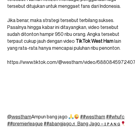
tersebut ditujukan untuk menggaet fans dari Indonesia.
Jika benar, maka strategi tersebut terbilang sukses.
Pasalnya hingga kabar ini ditayangkan, video tersebut
sudah ditonton hampir 950 ribu orang. Angka tersebut
terpaut cukup jauh dengan video
TikTok West Ham
lain
yang rata-rata hanya mencapai puluhan ribu penonton.
https://www.tiktok.com/@westham/video/688084597240
@westham
Ampun bang jago
##westham
##whufc
##premierleague
##abangjago
♬ Bang Jago – ɪ ᴘ ᴀ ɴ ɢ