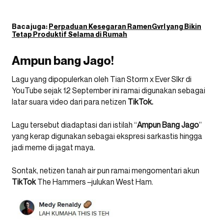
Baca juga:
Perpaduan Kesegaran RamenGvrl yang Bikin
Tetap Produktif Selama di Rumah
Ampun bang Jago!
Lagu yang dipopulerkan oleh Tian Storm x Ever Slkr di
YouTube sejak 12 September ini ramai digunakan sebagai
latar suara video dari para netizen
TikTok.
Lagu tersebut diadaptasi dari istilah “
Ampun Bang Jago
”
yang kerap digunakan sebagai ekspresi sarkastis hingga
jadi meme di jagat maya.
Sontak, netizen tanah air pun ramai mengomentari akun
TikTok
The Hammers –julukan West Ham.