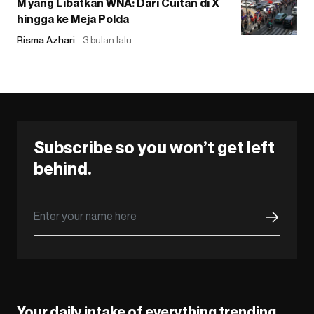
M yang Libatkan WNA: Dari Cuitan di X
hingga ke Meja Polda
Risma Azhari
3 bulan lalu
Subscribe so you won’t get left
behind.
Your daily intake of everything trending