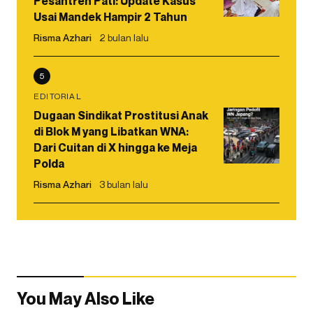
Pesantren Pati: Update Kasus
Usai Mandek Hampir 2 Tahun
Risma Azhari
2 bulan lalu
5
EDITORIAL
Dugaan Sindikat Prostitusi Anak
di Blok M yang Libatkan WNA:
Dari Cuitan di X hingga ke Meja
Polda
Risma Azhari
3 bulan lalu
You May Also Like