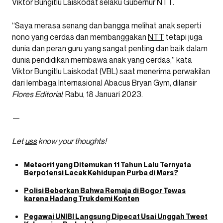
Viktor Bungitlu Laiskodat selaku Gubernur NTT.
“Saya merasa senang dan bangga melihat anak seperti
nono yang cerdas dan membanggakan
NTT
tetapi juga
dunia dan peran guru yang sangat penting dan baik dalam
dunia pendidikan membawa anak yang cerdas,” kata
Viktor Bungitlu Laiskodat (VBL) saat menerima perwakilan
dari lembaga Internasional Abacus Bryan Gym, dilansir
Flores Editorial
, Rabu, 18 Januari 2023.
—
Let
uss
know your thoughts!
Meteorit yang Ditemukan 11 Tahun Lalu Ternyata
Berpotensi Lacak Kehidupan Purba di Mars?
Polisi Beberkan Bahwa Remaja di Bogor Tewas
karena Hadang Truk demi Konten
Pegawai UNIBI Langsung Dipecat Usai Unggah Tweet