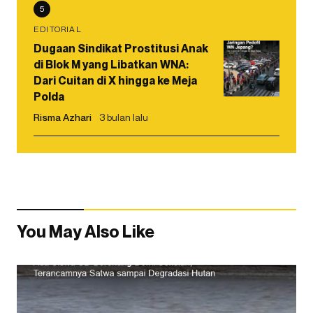
5
EDITORIAL
Dugaan Sindikat Prostitusi Anak
di Blok M yang Libatkan WNA:
Dari Cuitan di X hingga ke Meja
Polda
Risma Azhari
3 bulan lalu
You May Also Like