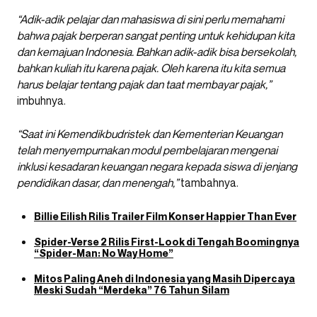
“Adik-adik pelajar dan mahasiswa di sini perlu memahami
bahwa pajak berperan sangat penting untuk kehidupan kita
dan kemajuan Indonesia. Bahkan adik-adik bisa bersekolah,
bahkan kuliah itu karena pajak. Oleh karena itu kita semua
harus belajar tentang pajak dan taat membayar pajak,”
imbuhnya.
“Saat ini Kemendikbudristek dan Kementerian Keuangan
telah menyempurnakan modul pembelajaran mengenai
inklusi kesadaran keuangan negara kepada siswa di jenjang
pendidikan dasar, dan menengah,”
tambahnya.
Billie Eilish Rilis Trailer Film Konser Happier Than Ever
Spider-Verse 2 Rilis First-Look di Tengah Boomingnya
“Spider-Man: No Way Home”
Mitos Paling Aneh di Indonesia yang Masih Dipercaya
Meski Sudah “Merdeka” 76 Tahun Silam