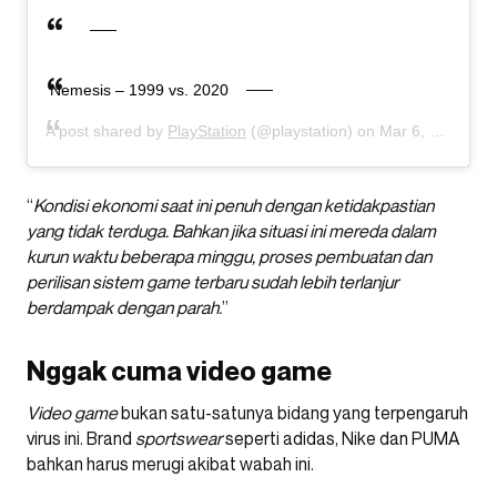
Nemesis – 1999 vs. 2020
A post shared by
PlayStation
(@playstation) on
Mar 6, 2020 at 10:00am PST
“
Kondisi ekonomi saat ini penuh dengan ketidakpastian
yang tidak terduga. Bahkan jika situasi ini mereda dalam
kurun waktu beberapa minggu, proses pembuatan dan
perilisan sistem game terbaru sudah lebih terlanjur
berdampak dengan parah.
”
Nggak cuma video game
Video game
bukan satu-satunya bidang yang terpengaruh
virus ini. Brand
sportswear
seperti adidas, Nike dan PUMA
bahkan harus merugi akibat wabah ini.