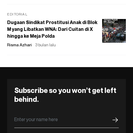
EDITORIAL
Dugaan Sindikat Prostitusi Anak di Blok
M yang Libatkan WNA: Dari Cuitan di X
hingga ke Meja Polda
Risma Azhari
3 bulan lalu
Subscribe so you won’t get left
behind.