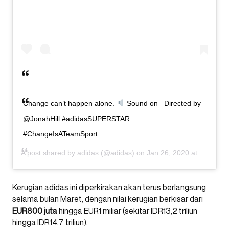
Change can’t happen alone.⁣⁣⁣
Sound on ⁣⁣⁣ ⁣⁣ Directed by
@JonahHill⁣⁣ #adidasSUPERSTAR
#ChangeIsATeamSport
A post shared by
adidas
(@adidas) on
Jan 26, 2020 at 4:02am PST
Kerugian adidas ini diperkirakan akan terus berlangsung
selama bulan Maret, dengan nilai kerugian berkisar dari
EUR800 juta
hingga EUR1 miliar (sekitar IDR13,2 triliun
hingga IDR14,7 triliun).