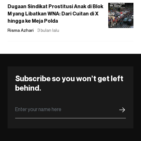
Dugaan Sindikat Prostitusi Anak di Blok
M yang Libatkan WNA: Dari Cuitan di X
hingga ke Meja Polda
Risma Azhari
3 bulan lalu
Subscribe so you won’t get left
behind.