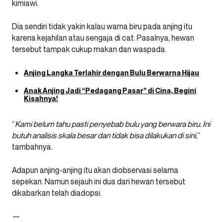
kimiawi.
Dia sendiri tidak yakin kalau warna biru pada anjing itu
karena kejahilan atau sengaja di cat. Pasalnya, hewan
tersebut tampak cukup makan dan waspada.
Anjing Langka Terlahir dengan Bulu Berwarna Hijau
Anak Anjing Jadi “Pedagang Pasar” di Cina, Begini
Kisahnya!
“
Kami belum tahu pasti penyebab bulu yang berwara biru. Ini
butuh analisis skala besar dan tidak bisa dilakukan di sini,
”
tambahnya.
Adapun anjing-anjing itu akan diobservasi selama
sepekan. Namun sejauh ini dua dari hewan tersebut
dikabarkan telah diadopsi.
—