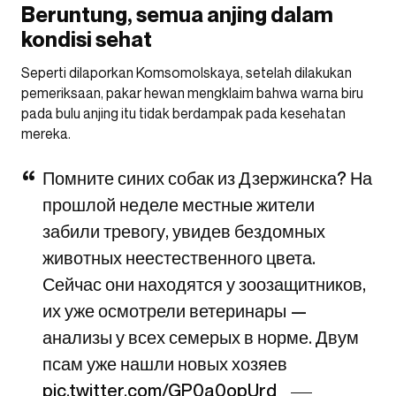
Beruntung, semua anjing dalam
kondisi sehat
Seperti dilaporkan Komsomolskaya, setelah dilakukan
pemeriksaan, pakar hewan mengklaim bahwa warna biru
pada bulu anjing itu tidak berdampak pada kesehatan
mereka.
Помните синих собак из Дзержинска? На
прошлой неделе местные жители
забили тревогу, увидев бездомных
животных неестественного цвета.
Сейчас они находятся у зоозащитников,
их уже осмотрели ветеринары —
анализы у всех семерых в норме. Двум
псам уже нашли новых хозяев
pic.twitter.com/GP0a0opUrd