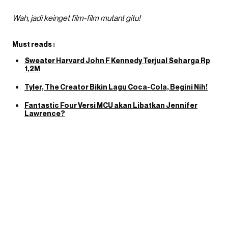
Wah, jadi keinget film-film mutant gitu!
Must reads :
Sweater Harvard John F Kennedy Terjual Seharga Rp
1,2M
Tyler, The Creator Bikin Lagu Coca-Cola, Begini Nih!
Fantastic Four Versi MCU akan Libatkan Jennifer
Lawrence?