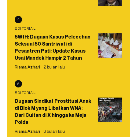
4
EDITORIAL
5W1H: Dugaan Kasus Pelecehan
Seksual 50 Santriwati di
Pesantren Pati: Update Kasus
Usai Mandek Hampir 2 Tahun
Risma Azhari
2 bulan lalu
5
EDITORIAL
Dugaan Sindikat Prostitusi Anak
di Blok M yang Libatkan WNA:
Dari Cuitan di X hingga ke Meja
Polda
Risma Azhari
3 bulan lalu