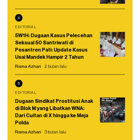
4
EDITORIAL
5W1H: Dugaan Kasus Pelecehan
Seksual 50 Santriwati di
Pesantren Pati: Update Kasus
Usai Mandek Hampir 2 Tahun
Risma Azhari
2 bulan lalu
5
EDITORIAL
Dugaan Sindikat Prostitusi Anak
di Blok M yang Libatkan WNA:
Dari Cuitan di X hingga ke Meja
Polda
Risma Azhari
3 bulan lalu