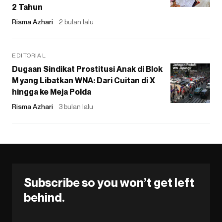
2 Tahun
Risma Azhari
2 bulan lalu
EDITORIAL
Dugaan Sindikat Prostitusi Anak di Blok
M yang Libatkan WNA: Dari Cuitan di X
hingga ke Meja Polda
Risma Azhari
3 bulan lalu
Subscribe so you won’t get left
behind.