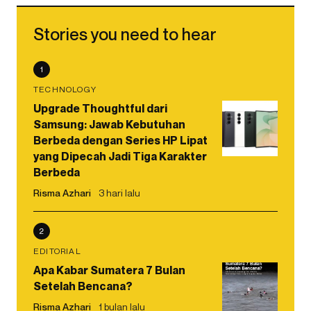
Stories you need to hear
1
TECHNOLOGY
Upgrade Thoughtful dari
Samsung: Jawab Kebutuhan
Berbeda dengan Series HP Lipat
yang Dipecah Jadi Tiga Karakter
Berbeda
Risma Azhari
3 hari lalu
2
EDITORIAL
Apa Kabar Sumatera 7 Bulan
Setelah Bencana?
Risma Azhari
1 bulan lalu