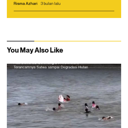
Risma Azhari
3 bulan lalu
You May Also Like