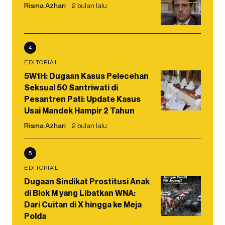
Risma Azhari
2 bulan lalu
4
EDITORIAL
5W1H: Dugaan Kasus Pelecehan
Seksual 50 Santriwati di
Pesantren Pati: Update Kasus
Usai Mandek Hampir 2 Tahun
Risma Azhari
2 bulan lalu
5
EDITORIAL
Dugaan Sindikat Prostitusi Anak
di Blok M yang Libatkan WNA:
Dari Cuitan di X hingga ke Meja
Polda