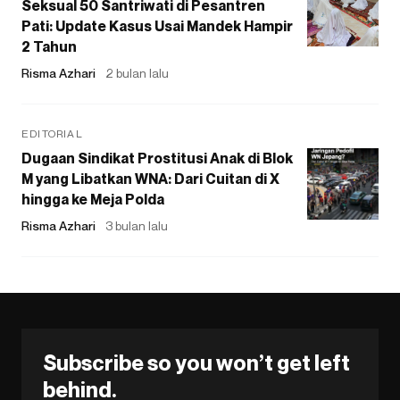
Seksual 50 Santriwati di Pesantren
Pati: Update Kasus Usai Mandek Hampir
2 Tahun
Risma Azhari
2 bulan lalu
EDITORIAL
Dugaan Sindikat Prostitusi Anak di Blok
M yang Libatkan WNA: Dari Cuitan di X
hingga ke Meja Polda
Risma Azhari
3 bulan lalu
Subscribe so you won’t get left
behind.