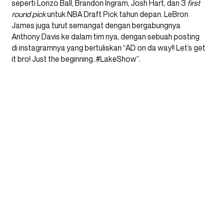
seperti Lonzo Ball, Brandon Ingram, Josh Hart, dan 3
first
round pick
untuk NBA Draft Pick tahun depan. LeBron
James juga turut semangat dengan bergabungnya
Anthony Davis ke dalam tim nya, dengan sebuah posting
di instagramnya yang bertuliskan “AD on da way!! Let’s get
it bro! Just the beginning..#LakeShow”.