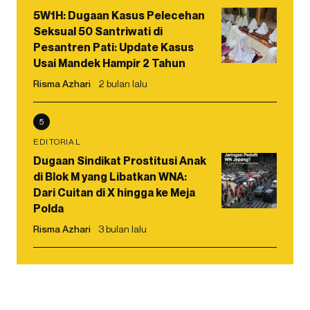
5W1H: Dugaan Kasus Pelecehan
Seksual 50 Santriwati di
Pesantren Pati: Update Kasus
Usai Mandek Hampir 2 Tahun
Risma Azhari
2 bulan lalu
5
EDITORIAL
Dugaan Sindikat Prostitusi Anak
di Blok M yang Libatkan WNA:
Dari Cuitan di X hingga ke Meja
Polda
Risma Azhari
3 bulan lalu