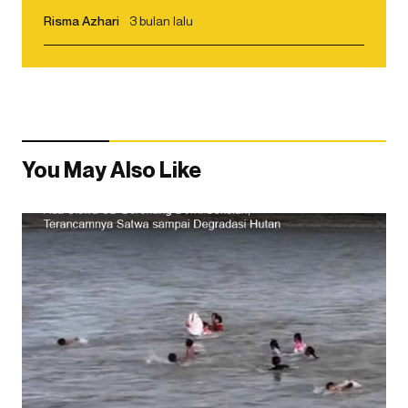
Risma Azhari
3 bulan lalu
You May Also Like