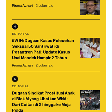
Risma Azhari
2 bulan lalu
4
EDITORIAL
5W1H: Dugaan Kasus Pelecehan
Seksual 50 Santriwati di
Pesantren Pati: Update Kasus
Usai Mandek Hampir 2 Tahun
Risma Azhari
2 bulan lalu
5
EDITORIAL
Dugaan Sindikat Prostitusi Anak
di Blok M yang Libatkan WNA:
Dari Cuitan di X hingga ke Meja
Polda