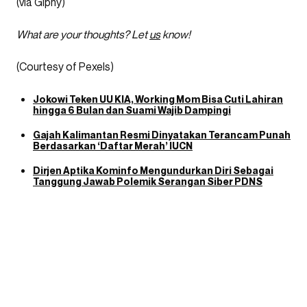
(via Giphy)
What are your thoughts? Let
us
know!
(Courtesy of Pexels)
Jokowi Teken UU KIA, Working Mom Bisa Cuti Lahiran
hingga 6 Bulan dan Suami Wajib Dampingi
Gajah Kalimantan Resmi Dinyatakan Terancam Punah
Berdasarkan ‘Daftar Merah’ IUCN
Dirjen Aptika Kominfo Mengundurkan Diri Sebagai
Tanggung Jawab Polemik Serangan Siber PDNS