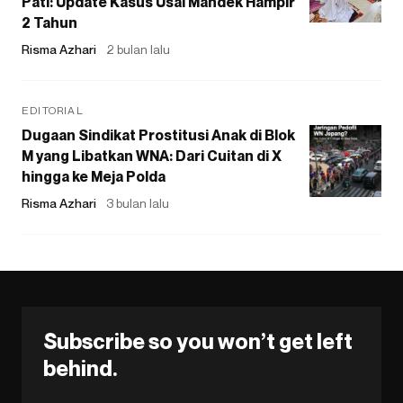
Pati: Update Kasus Usai Mandek Hampir
2 Tahun
Risma Azhari
2 bulan lalu
EDITORIAL
Dugaan Sindikat Prostitusi Anak di Blok
M yang Libatkan WNA: Dari Cuitan di X
hingga ke Meja Polda
Risma Azhari
3 bulan lalu
Subscribe so you won’t get left
behind.