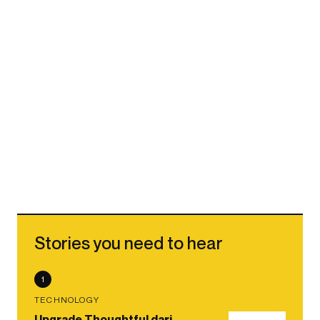
Stories you need to hear
1
TECHNOLOGY
Upgrade Thoughtful dari