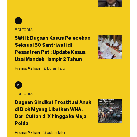
4
EDITORIAL
5W1H: Dugaan Kasus Pelecehan
Seksual 50 Santriwati di
Pesantren Pati: Update Kasus
Usai Mandek Hampir 2 Tahun
Risma Azhari
2 bulan lalu
5
EDITORIAL
Dugaan Sindikat Prostitusi Anak
di Blok M yang Libatkan WNA:
Dari Cuitan di X hingga ke Meja
Polda
Risma Azhari
3 bulan lalu