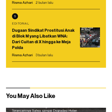
Risma Azhari
2 bulan lalu
5
EDITORIAL
Dugaan Sindikat Prostitusi Anak
di Blok M yang Libatkan WNA:
Dari Cuitan di X hingga ke Meja
Polda
Risma Azhari
3 bulan lalu
You May Also Like