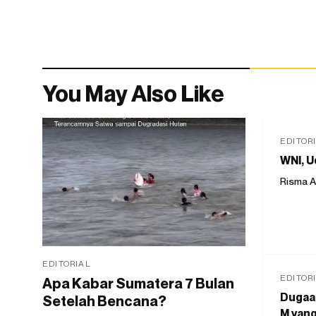
You May Also Like
EDITOR
WNI, U
Risma A
EDITORIAL
EDITOR
Apa Kabar Sumatera 7 Bulan
Dugaan
Setelah Bencana?
M yang