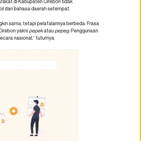
rakat di Kabupaten Cirebon tidak
l dari bahasa daerah setempat.
kin sama, tetapi pelafalannya berbeda. Frasa
 Cirebon yakni
pepek
atau
pepeg
. Penggunaan
cara nasional,” tuturnya.