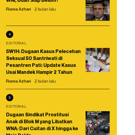
WNI, Udah Siap Belum?
Risma Azhari
2 bulan lalu
4
EDITORIAL
5W1H: Dugaan Kasus Pelecehan
Seksual 50 Santriwati di
Pesantren Pati: Update Kasus
Usai Mandek Hampir 2 Tahun
Risma Azhari
2 bulan lalu
5
EDITORIAL
Dugaan Sindikat Prostitusi
Anak di Blok M yang Libatkan
WNA: Dari Cuitan di X hingga ke