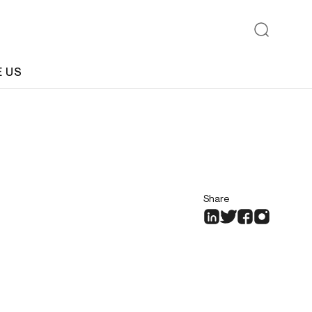
E US
Share