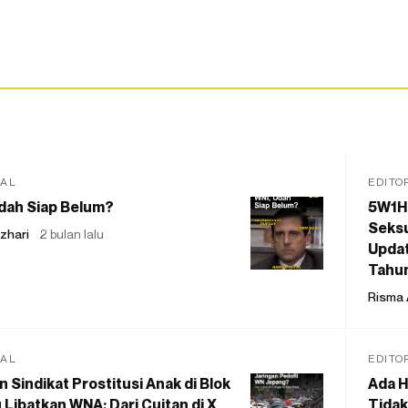
IAL
EDITO
dah Siap Belum?
5W1H
Seksu
zhari
2 bulan lalu
Updat
Tahu
Risma 
IAL
EDITO
 Sindikat Prostitusi Anak di Blok
Ada H
 Libatkan WNA: Dari Cuitan di X
Tidak