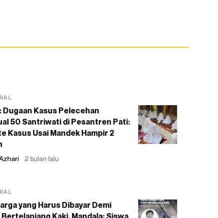
RIAL
: Dugaan Kasus Pelecehan
al 50 Santriwati di Pesantren Pati:
e Kasus Usai Mandek Hampir 2
n
Azhari
2 bulan lalu
RIAL
arga yang Harus Dibayar Demi
 Bertelanjang Kaki, Mandala: Siswa