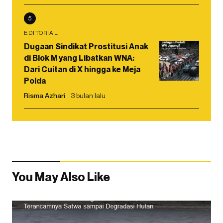
5
EDITORIAL
Dugaan Sindikat Prostitusi Anak
di Blok M yang Libatkan WNA:
Dari Cuitan di X hingga ke Meja
Polda
Risma Azhari
3 bulan lalu
You May Also Like