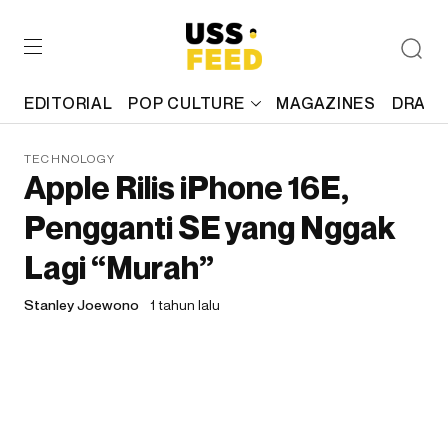
EDITORIAL
POP CULTURE
MAGAZINES
DRAFT
TECHNOLOGY
Apple Rilis iPhone 16E,
Pengganti SE yang Nggak
Lagi “Murah”
Stanley Joewono
1 tahun lalu