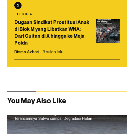
5
EDITORIAL
Dugaan Sindikat Prostitusi Anak
di Blok M yang Libatkan WNA:
Dari Cuitan di X hingga ke Meja
Polda
Risma Azhari
3 bulan lalu
You May Also Like