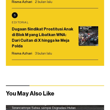
Risma Azhari
2 bulan lalu
5
EDITORIAL
Dugaan Sindikat Prostitusi Anak
di Blok M yang Libatkan WNA:
Dari Cuitan di X hingga ke Meja
Polda
Risma Azhari
3 bulan lalu
You May Also Like