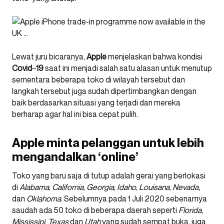
Lewat juru bicaranya,
Apple
menjelaskan bahwa kondisi
Covid
–
19
saat ini menjadi salah satu alasan untuk menutup
sementara beberapa toko di wilayah tersebut dan
langkah tersebut juga sudah dipertimbangkan dengan
baik berdasarkan situasi yang terjadi dan mereka
berharap agar hal ini bisa cepat pulih.
Apple minta pelanggan untuk lebih
mengandalkan ‘online’
Toko yang baru saja di tutup adalah gerai yang berlokasi
di
Alabama
,
California
,
Georgia
,
Idaho
,
Louisana
,
Nevada,
dan
Oklahoma
. Sebelumnya pada 1 Juli 2020 sebenarnya
saudah ada 50 toko di beberapa daerah seperti
Florida
,
Mississipi
,
Texas
dan
Utah
yang sudah sempat buka, juga