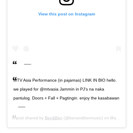
View this post on Instagram
MTV Asia Performance (in pajamas) LINK IN BIO hello.
we played for @mtvasia Jammin in PJ's na naka
pantulog. Doors + Fall + Pagtingin. enjoy the kasabawan
A post shared by
Ben&Ben
(@benandbenmusic) on
May 12, 2020 at 4:20am PDT