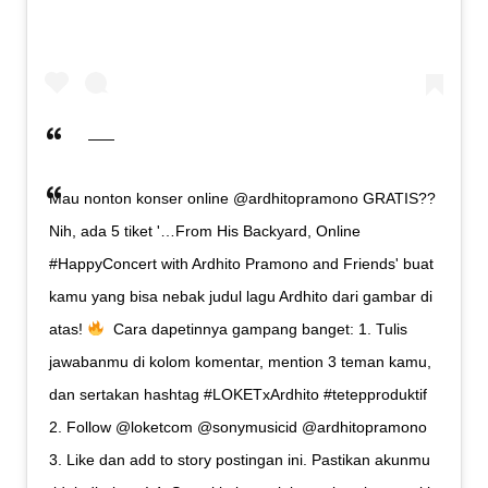
Mau nonton konser online @ardhitopramono GRATIS??⁣
Nih, ada 5 tiket '…From His Backyard, Online
#HappyConcert with Ardhito Pramono and Friends' buat
kamu yang bisa nebak judul lagu Ardhito dari gambar di
atas!
⁣ ⁣ Cara dapetinnya gampang banget:⁣ 1. Tulis
jawabanmu di kolom komentar, mention 3 teman kamu,
dan sertakan hashtag #LOKETxArdhito #tetepproduktif⁣
2. Follow @loketcom @sonymusicid @ardhitopramono⁣
3. Like dan add to story postingan ini. Pastikan akunmu