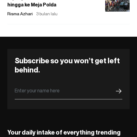
hingga ke Meja Polda
Risma Azhari
3 bulan lalu
Subscribe so you won’t get left
behind.
Your daily intake of everything trending