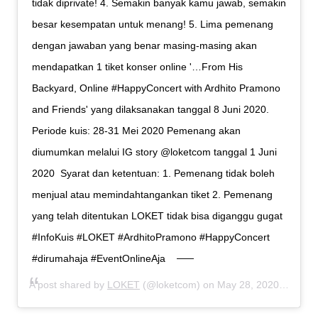
tidak diprivate!⁣ 4. Semakin banyak kamu jawab, semakin
besar kesempatan untuk menang!⁣ 5. Lima pemenang
dengan jawaban yang benar masing-masing akan
mendapatkan 1 tiket konser online '…From His
Backyard, Online #HappyConcert with Ardhito Pramono
and Friends' yang dilaksanakan tanggal 8 Juni 2020.⁣ ⁣
Periode kuis: 28-31 Mei 2020⁣ Pemenang akan
diumumkan melalui IG story @loketcom tanggal 1 Juni
2020⁣ ⁣ Syarat dan ketentuan:⁣ 1. Pemenang tidak boleh
menjual atau memindahtangankan tiket⁣ 2. Pemenang
yang telah ditentukan LOKET tidak bisa diganggu gugat⁣ ⁣
#InfoKuis #LOKET #ArdhitoPramono #HappyConcert
#dirumahaja #EventOnlineAja
A post shared by
LOKET
(@loketcom) on
May 28, 2020 at 3:11am PDT