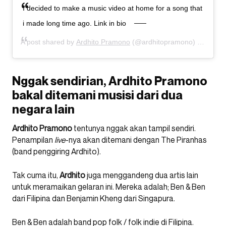
I decided to make a music video at home for a song that
i made long time ago. Link in bio
A post shared by
Ardhito Pramono
(@ardhitopramono) on
May 1
Nggak sendirian, Ardhito Pramono
bakal ditemani musisi dari dua
negara lain
Ardhito
Pramono
tentunya nggak akan tampil sendiri.
Penampilan
live
-nya akan ditemani dengan The Piranhas
(band penggiring Ardhito).
Tak cuma itu,
Ardhito
juga menggandeng dua artis lain
untuk meramaikan gelaran ini. Mereka adalah; Ben & Ben
dari Filipina dan Benjamin Kheng dari Singapura.
Ben & Ben adalah band pop folk / folk indie di Filipina.