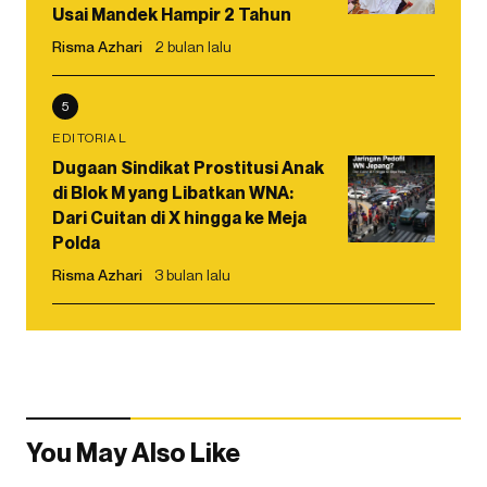
Usai Mandek Hampir 2 Tahun
Risma Azhari
2 bulan lalu
5
EDITORIAL
Dugaan Sindikat Prostitusi Anak
di Blok M yang Libatkan WNA:
Dari Cuitan di X hingga ke Meja
Polda
Risma Azhari
3 bulan lalu
You May Also Like