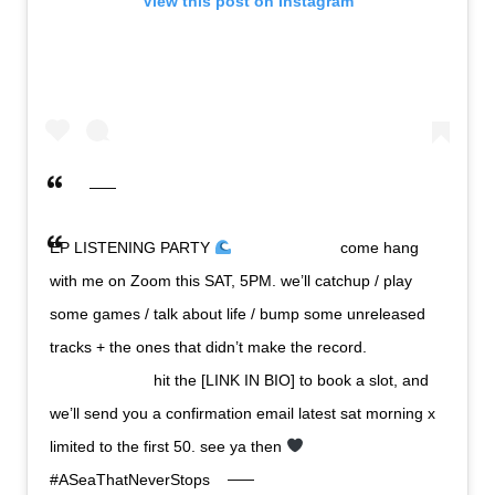
View this post on Instagram
EP LISTENING PARTY
⠀⠀⠀⠀⠀⠀⠀⠀⠀ come hang
with me on Zoom this SAT, 5PM. we’ll catchup / play
some games / talk about life / bump some unreleased
tracks + the ones that didn’t make the record.
⠀⠀⠀⠀⠀⠀⠀⠀⠀ hit the [LINK IN BIO] to book a slot, and
we’ll send you a confirmation email latest sat morning x
limited to the first 50. see ya then
⠀⠀⠀⠀⠀⠀⠀⠀⠀
#ASeaThatNeverStops