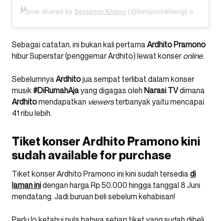
A post shared by
Benjamin Kheng
(@benjaminkheng) on
Jun 4,
Sebagai catatan, ini bukan kali pertama
Ardhito Pramono
hibur Superstar (penggemar Ardhito) lewat konser
online
.
Sebelumnya
Ardhito
jua sempat terlibat dalam konser
musik
#DiRumahAja
yang digagas oleh
Narasi TV
dimana
Ardhito
mendapatkan
viewers
terbanyak yaitu mencapai
41 ribu lebih.
Tiket konser Ardhito Pramono kini
sudah available for purchase
Tiket konser Ardhito Pramono ini kini sudah tersedia
di
laman ini
dengan harga Rp 50.000 hingga tanggal 8 Juni
mendatang. Jadi buruan beli sebelum kehabisan!
Perlu lo ketahui pula bahwa setiap tiket yang sudah dibeli