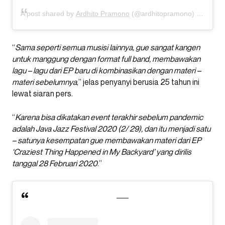
A post shared by
Ardhito Pramono
(@ardhitopramono) on
May 2
“
Sama seperti semua musisi lainnya, gue sangat kangen
untuk manggung dengan format full band, membawakan
lagu – lagu dari EP baru di kombinasikan dengan materi –
materi sebelumnya
,” jelas penyanyi berusia 25 tahun ini
lewat siaran pers.
“
Karena bisa dikatakan event terakhir sebelum pandemic
adalah Java Jazz Festival 2020 (2/ 29), dan itu menjadi satu
– satunya kesempatan gue membawakan materi dari EP
‘Craziest Thing Happened in My Backyard’ yang dirilis
tanggal 28 Februari 2020
.”