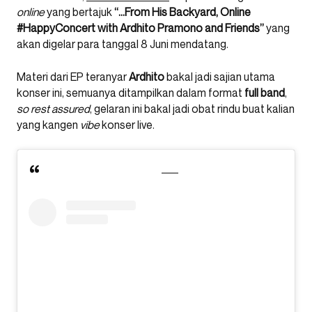
online
yang bertajuk
“…From His Backyard, Online
#HappyConcert with Ardhito Pramono and Friends”
yang
akan digelar para tanggal 8 Juni mendatang.
Materi dari EP teranyar
Ardhito
bakal jadi sajian utama
konser ini, semuanya ditampilkan dalam format
full band
,
so rest assured
, gelaran ini bakal jadi obat rindu buat kalian
yang kangen
vibe
konser live.