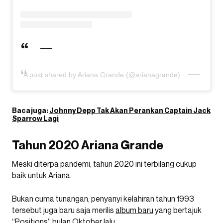
A post shared by Ariana Grande (@arianagrande)
Baca juga:
Johnny Depp Tak Akan Perankan Captain Jack
Sparrow Lagi
Tahun 2020 Ariana Grande
Meski diterpa pandemi, tahun 2020 ini terbilang cukup
baik untuk Ariana.
Bukan cuma tunangan, penyanyi kelahiran tahun 1993
tersebut juga baru saja merilis
album baru
yang bertajuk
“Positions” bulan Oktober lalu.