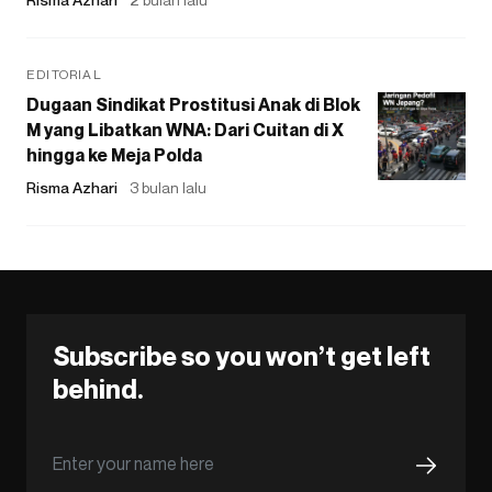
EDITORIAL
Dugaan Sindikat Prostitusi Anak di Blok
M yang Libatkan WNA: Dari Cuitan di X
hingga ke Meja Polda
Risma Azhari
3 bulan lalu
Subscribe so you won’t get left
behind.