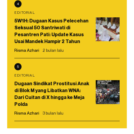
4
EDITORIAL
5W1H: Dugaan Kasus Pelecehan
Seksual 50 Santriwati di
Pesantren Pati: Update Kasus
Usai Mandek Hampir 2 Tahun
Risma Azhari
2 bulan lalu
5
EDITORIAL
Dugaan Sindikat Prostitusi Anak
di Blok M yang Libatkan WNA:
Dari Cuitan di X hingga ke Meja
Polda
Risma Azhari
3 bulan lalu