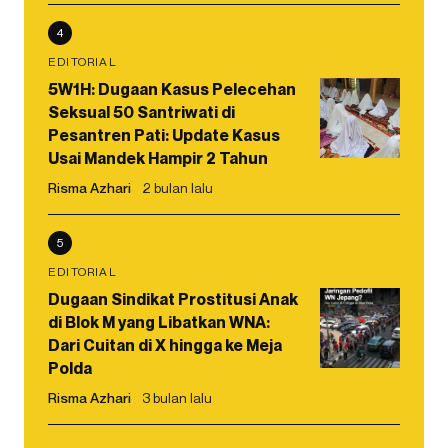
4
EDITORIAL
5W1H: Dugaan Kasus Pelecehan
Seksual 50 Santriwati di
Pesantren Pati: Update Kasus
Usai Mandek Hampir 2 Tahun
Risma Azhari
2 bulan lalu
5
EDITORIAL
Dugaan Sindikat Prostitusi Anak
di Blok M yang Libatkan WNA:
Dari Cuitan di X hingga ke Meja
Polda
Risma Azhari
3 bulan lalu