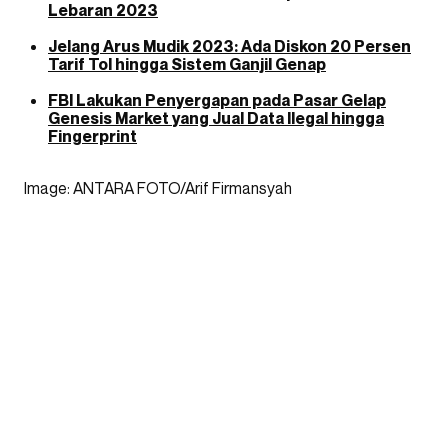
Lebaran 2023
Jelang Arus Mudik 2023: Ada Diskon 20 Persen
Tarif Tol hingga Sistem Ganjil Genap
FBI Lakukan Penyergapan pada Pasar Gelap
Genesis Market yang Jual Data Ilegal hingga
Fingerprint
Image: ANTARA FOTO/Arif Firmansyah