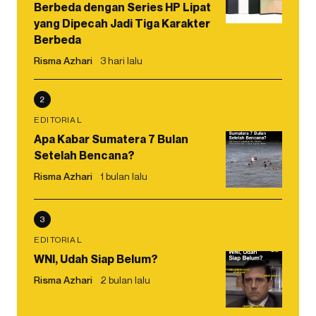
Berbeda dengan Series HP Lipat
yang Dipecah Jadi Tiga Karakter
Berbeda
Risma Azhari
3 hari lalu
2
EDITORIAL
Apa Kabar Sumatera 7 Bulan
Setelah Bencana?
Risma Azhari
1 bulan lalu
3
EDITORIAL
WNI, Udah Siap Belum?
Risma Azhari
2 bulan lalu