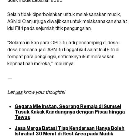
tidak mudik Lebaran 2023.
Selain tidak diperbolehkan untuk melaksanakan mudik,
ASN di Cianjur juga diwajibkan untuk melaksanakan shalat
Idul Fitri pada sejumlah titik pengungsian.
“Selama ini kan para OPD itu jadi pendamping di desa-
desa bencana, jadi ASN itu tinggal ikut salat Idul Fitri di
tempat para pengungsi, setidaknya ikut merasakan
keprihatinan mereka,” imbuhnya.
—
Let
uss
know your thoughts!
Gegara Mie Instan, Seorang Remaja di Sumsel
Tusuk Kakak Kandungnya dengan Pisau hingga
Tewas
Jasa Marga Batasi Tiap Kendaraan Hanya Boleh
Istirahat 30 Menit di Rest Area pada Mudik