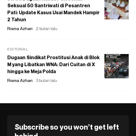
Seksual 50 Santriwati di Pesantren
Pati: Update Kasus Usai Mandek Hampir
2 Tahun
Risma Azhari
2 bulan lalu
EDITORIAL
Dugaan Sindikat Prostitusi Anak di Blok
M yang Libatkan WNA: Dari Cuitan di X
hingga ke Meja Polda
Risma Azhari
3 bulan lalu
Subscribe so you won’t get left