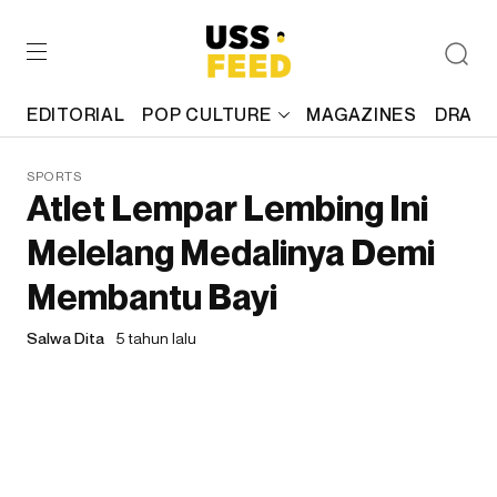
EDITORIAL
POP CULTURE
MAGAZINES
DRAFT
SPORTS
Atlet Lempar Lembing Ini
Melelang Medalinya Demi
Membantu Bayi
Salwa Dita
5 tahun lalu