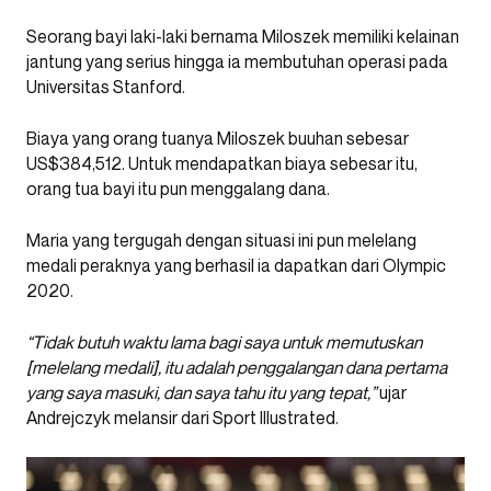
Seorang bayi laki-laki bernama Miloszek memiliki kelainan
jantung yang serius hingga ia membutuhan operasi pada
Universitas Stanford.
Biaya yang orang tuanya Miloszek buuhan sebesar
US$384,512. Untuk mendapatkan biaya sebesar itu,
orang tua bayi itu pun menggalang dana.
Maria yang tergugah dengan situasi ini pun melelang
medali peraknya yang berhasil ia dapatkan dari Olympic
2020.
“Tidak butuh waktu lama bagi saya untuk memutuskan
[melelang medali], itu adalah penggalangan dana pertama
yang saya masuki, dan saya tahu itu yang tepat,”
ujar
Andrejczyk melansir dari Sport Illustrated.