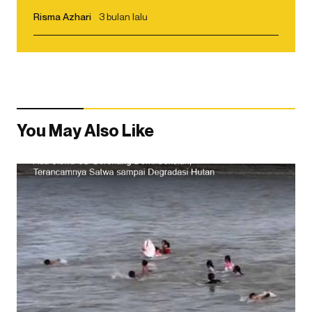
Risma Azhari
3 bulan lalu
You May Also Like