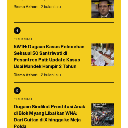
Risma Azhari
2 bulan lalu
4
EDITORIAL
5W1H: Dugaan Kasus Pelecehan
Seksual 50 Santriwati di
Pesantren Pati: Update Kasus
Usai Mandek Hampir 2 Tahun
Risma Azhari
2 bulan lalu
5
EDITORIAL
Dugaan Sindikat Prostitusi Anak
di Blok M yang Libatkan WNA:
Dari Cuitan di X hingga ke Meja
Polda