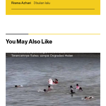
Risma Azhari
3 bulan lalu
You May Also Like