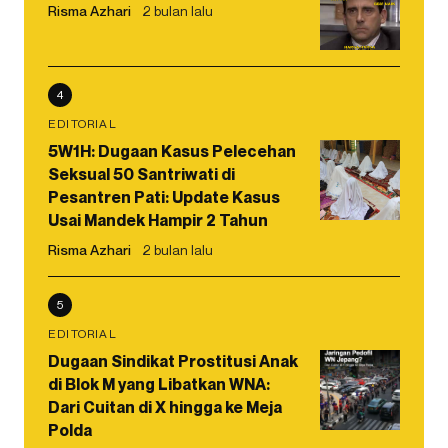
Risma Azhari
2 bulan lalu
4
EDITORIAL
5W1H: Dugaan Kasus Pelecehan
Seksual 50 Santriwati di
Pesantren Pati: Update Kasus
Usai Mandek Hampir 2 Tahun
Risma Azhari
2 bulan lalu
5
EDITORIAL
Dugaan Sindikat Prostitusi Anak
di Blok M yang Libatkan WNA:
Dari Cuitan di X hingga ke Meja
Polda