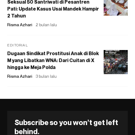
Seksual 50 Santriwati di Pesantren
Pati: Update Kasus Usai Mandek Hampir
2 Tahun
Risma Azhari
2 bulan lalu
EDITORIAL
Dugaan Sindikat Prostitusi Anak di Blok
M yang Libatkan WNA: Dari Cuitan di X
hingga ke Meja Polda
Risma Azhari
3 bulan lalu
Subscribe so you won’t get left
behind.