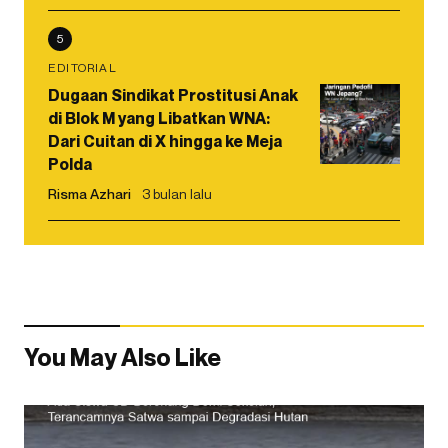
5
EDITORIAL
Dugaan Sindikat Prostitusi Anak
di Blok M yang Libatkan WNA:
Dari Cuitan di X hingga ke Meja
Polda
Risma Azhari
3 bulan lalu
You May Also Like