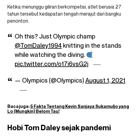
Ketika menunggu giliran berkompetisi, atlet berusia 27
tahun tersebut kedapatan tengah merajut dari bangku
penonton.
Oh this? Just Olympic champ
@TomDaley1994
knitting in the stands
while watching the diving.
pic.twitter.com/o17i6vsG2j
— Olympics (@Olympics)
August 1, 2021
Baca juga:
5 Fakta Tentang Kevin Sanjaya Sukamuljo yang
Lo (Mungkin) Belom Tau!
Hobi Tom Daley sejak pandemi