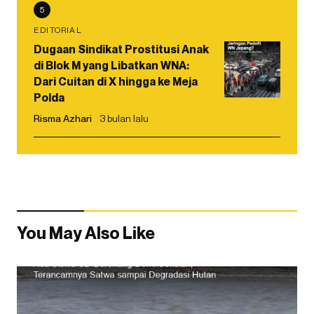
5
EDITORIAL
Dugaan Sindikat Prostitusi Anak
di Blok M yang Libatkan WNA:
Dari Cuitan di X hingga ke Meja
Polda
Risma Azhari
3 bulan lalu
You May Also Like