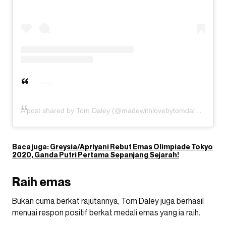
A post shared by Tom Daley (@madewithlovebytomdaley)
Baca juga:
Greysia/Apriyani Rebut Emas Olimpiade Tokyo
2020, Ganda Putri Pertama Sepanjang Sejarah!
Raih emas
Bukan cuma berkat rajutannya, Tom Daley juga berhasil
menuai respon positif berkat medali emas yang ia raih.