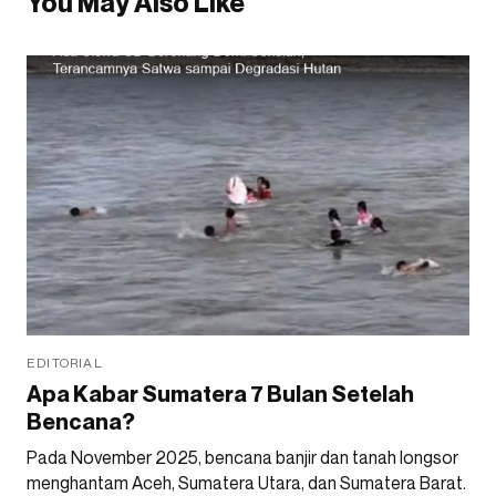
You May Also Like
EDITORIAL
Apa Kabar Sumatera 7 Bulan Setelah
Bencana?
Pada November 2025, bencana banjir dan tanah longsor
menghantam Aceh, Sumatera Utara, dan Sumatera Barat.