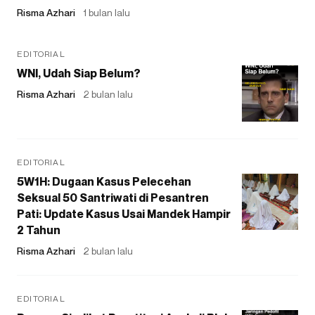
Risma Azhari
1 bulan lalu
EDITORIAL
WNI, Udah Siap Belum?
Risma Azhari
2 bulan lalu
EDITORIAL
5W1H: Dugaan Kasus Pelecehan
Seksual 50 Santriwati di Pesantren
Pati: Update Kasus Usai Mandek Hampir
2 Tahun
Risma Azhari
2 bulan lalu
EDITORIAL