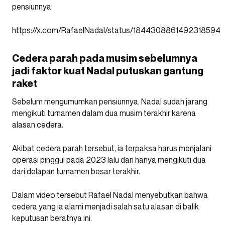
pensiunnya.
https://x.com/RafaelNadal/status/1844308861492318594
Cedera parah pada musim sebelumnya
jadi faktor kuat Nadal putuskan gantung
raket
Sebelum mengumumkan pensiunnya, Nadal sudah jarang
mengikuti turnamen dalam dua musim terakhir karena
alasan cedera.
Akibat cedera parah tersebut, ia terpaksa harus menjalani
operasi pinggul pada 2023 lalu dan hanya mengikuti dua
dari delapan turnamen besar terakhir.
Dalam video tersebut Rafael Nadal menyebutkan bahwa
cedera yang ia alami menjadi salah satu alasan di balik
keputusan beratnya ini.