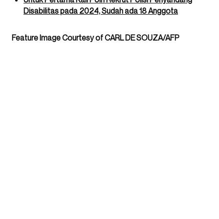
Disabilitas pada 2024, Sudah ada 18 Anggota
Feature Image Courtesy of CARL DE SOUZA/AFP