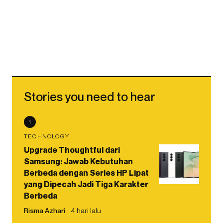
Stories you need to hear
1
TECHNOLOGY
Upgrade Thoughtful dari
Samsung: Jawab Kebutuhan
Berbeda dengan Series HP Lipat
yang Dipecah Jadi Tiga Karakter
Berbeda
Risma Azhari
4 hari lalu