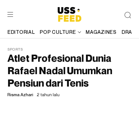
EDITORIAL
POP CULTURE
MAGAZINES
DRAFT
SPORTS
Atlet Profesional Dunia
Rafael Nadal Umumkan
Pensiun dari Tenis
Risma Azhari
2 tahun lalu