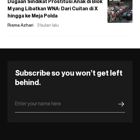
Dugaan Sindikat Prostitusi Anak di Blok
M yang Libatkan WNA: Dari Cuitan di X
hingga ke Meja Polda
Risma Azhari
3 bulan lalu
Subscribe so you won’t get left
behind.