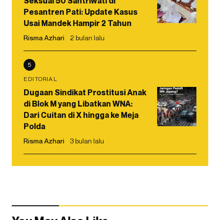
Seksual 50 Santriwati di
Pesantren Pati: Update Kasus
Usai Mandek Hampir 2 Tahun
Risma Azhari
2 bulan lalu
5
EDITORIAL
Dugaan Sindikat Prostitusi Anak
di Blok M yang Libatkan WNA:
Dari Cuitan di X hingga ke Meja
Polda
Risma Azhari
3 bulan lalu