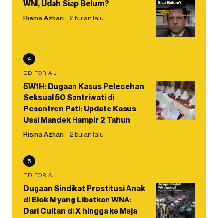
WNI, Udah Siap Belum?
Risma Azhari
2 bulan lalu
4
EDITORIAL
5W1H: Dugaan Kasus Pelecehan
Seksual 50 Santriwati di
Pesantren Pati: Update Kasus
Usai Mandek Hampir 2 Tahun
Risma Azhari
2 bulan lalu
5
EDITORIAL
Dugaan Sindikat Prostitusi Anak
di Blok M yang Libatkan WNA:
Dari Cuitan di X hingga ke Meja