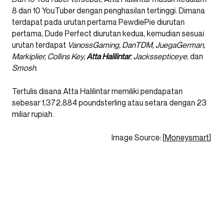
8 dari 10 YouTuber dengan penghasilan tertinggi. Dimana
terdapat pada urutan pertama PewdiePie diurutan
pertama, Dude Perfect diurutan kedua, kemudian sesuai
urutan terdapat
VanossGaming, DanTDM, JuegaGerman,
Markiplier, Collins Key,
Atta Halilintar
,
Jackssepticeye
, dan
Smosh
.
Tertulis disana Atta Halilintar memiliki pendapatan
sebesar 1,372,884 poundsterling atau setara dengan 23
miliar rupiah.
Image Source: [
Moneysmart
]