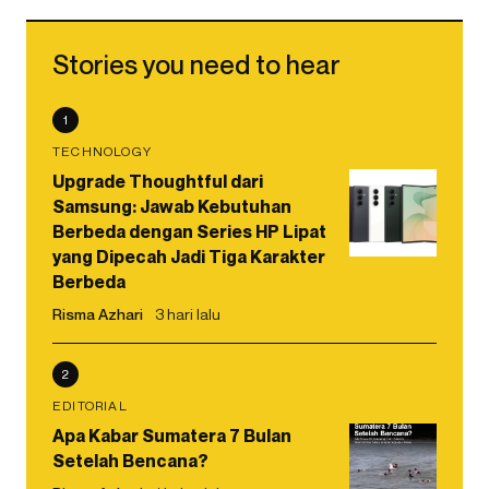
Stories you need to hear
1
TECHNOLOGY
Upgrade Thoughtful dari
Samsung: Jawab Kebutuhan
Berbeda dengan Series HP Lipat
yang Dipecah Jadi Tiga Karakter
Berbeda
Risma Azhari
3 hari lalu
2
EDITORIAL
Apa Kabar Sumatera 7 Bulan
Setelah Bencana?