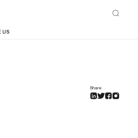
E US
Share