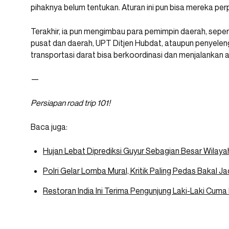
pihaknya belum tentukan. Aturan ini pun bisa mereka pe
Terakhir, ia pun mengimbau para pemimpin daerah, sepert
pusat dan daerah, UPT Ditjen Hubdat, ataupun penyele
transportasi darat bisa berkoordinasi dan menjalankan at
—
Persiapan road trip 101!
Baca juga:
Hujan Lebat Diprediksi Guyur Sebagian Besar Wilaya
Polri Gelar Lomba Mural, Kritik Paling Pedas Bakal Ja
Restoran India Ini Terima Pengunjung Laki-Laki Cum