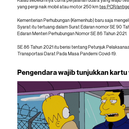
Kalau sebelumnya cuma perjalanan udara yang wajib tes
yang pergi naik mobil atau motor 250 km
tes PCR/antig
Kementerian Perhubungan (Kemenhub) baru saja mengelua
Syarat itu tertuang dalam Surat Edaran nomor SE 90 T
Edaran Menteri Perhubungan Nomor SE 86 Tahun 2021.
SE 86 Tahun 2021 itu berisi tentang Petunjuk Pelaksan
Transportasi Darat Pada Masa Pandemi Covid-19.
Pengendara wajib tunjukkan kartu v