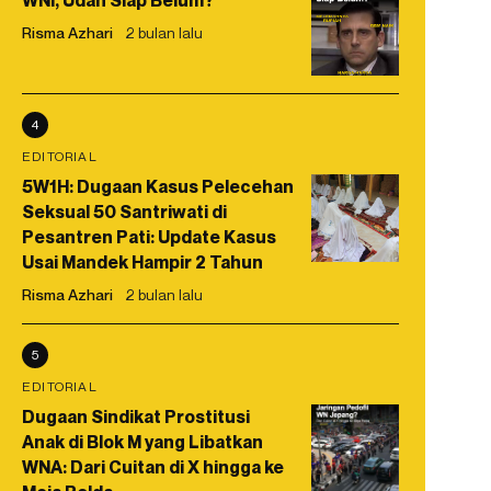
WNI, Udah Siap Belum?
Risma Azhari
2 bulan lalu
4
EDITORIAL
5W1H: Dugaan Kasus Pelecehan
Seksual 50 Santriwati di
Pesantren Pati: Update Kasus
Usai Mandek Hampir 2 Tahun
Risma Azhari
2 bulan lalu
5
EDITORIAL
Dugaan Sindikat Prostitusi
Anak di Blok M yang Libatkan
WNA: Dari Cuitan di X hingga ke