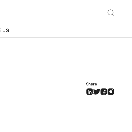
E US
Share