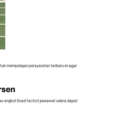
uk mempelajari persyaratan terbaru ini agar
rsen
as angkut (load factor) pesawat udara dapat