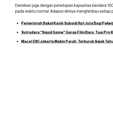
Demikian juga dengan penetapan kapasitas bandara 10
pada waktu normal. Adapun dirinya menghimbau setiap p
Pemerintah Bakal Kasih Subsidi Rp1 Juta Bagi Peker
Sutradara “Squid Game” Garap Film Baru, Tuai Pro 
Macet DKI Jakarta Makin Parah, Terburuk Sejak Tah