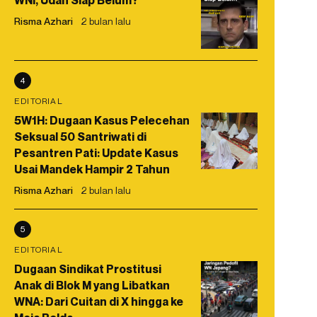
WNI, Udah Siap Belum?
Risma Azhari
2 bulan lalu
4
EDITORIAL
5W1H: Dugaan Kasus Pelecehan
Seksual 50 Santriwati di
Pesantren Pati: Update Kasus
Usai Mandek Hampir 2 Tahun
Risma Azhari
2 bulan lalu
5
EDITORIAL
Dugaan Sindikat Prostitusi
Anak di Blok M yang Libatkan
WNA: Dari Cuitan di X hingga ke