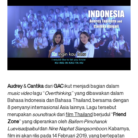
Audrey
&
Cantika
dari
GAC
ikut menjadi bagian dalam
music video
lagu “
Overthinking
,” yang dibawakan dalam
Bahasa Indonesia dan Bahasa Thailand, bersama dengan
8 penyanyi internasional Asia lainnya. Lagu tersebut
merupakan
soundtrack
dari
film Thailand
berjudul “
Friend
Zone
” yang diperankan oleh
Baifern Pimchanok
Luevisadpaibul
dan
Nine Naphat Siangsomboon.
Kabarnya,
film ini akan rilis pada 14 Februari 2019, yang bertepatan