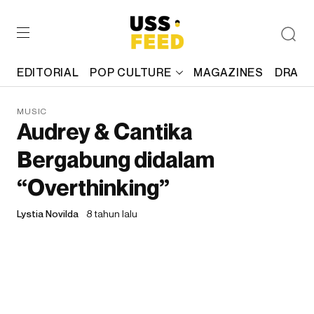
EDITORIAL
POP CULTURE
MAGAZINES
DRAFT
MUSIC
Audrey & Cantika
Bergabung didalam
“Overthinking”
Lystia Novilda
8 tahun lalu