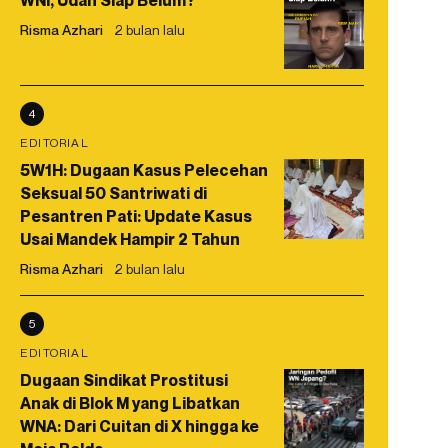
WNI, Udah Siap Belum?
Risma Azhari
2 bulan lalu
4
EDITORIAL
5W1H: Dugaan Kasus Pelecehan
Seksual 50 Santriwati di
Pesantren Pati: Update Kasus
Usai Mandek Hampir 2 Tahun
Risma Azhari
2 bulan lalu
5
EDITORIAL
Dugaan Sindikat Prostitusi
Anak di Blok M yang Libatkan
WNA: Dari Cuitan di X hingga ke