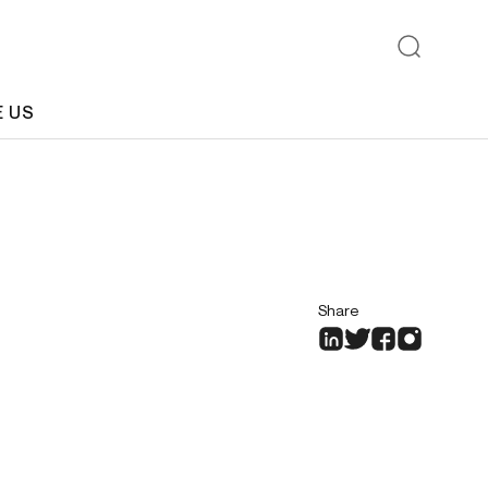
E US
Share