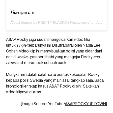
BABU$HKA BOI
A post shared by
PRETTY FLACKO
(@asaprocky) on
Aug 27, 2019 at 11:45am PDT
A$AP Rocky juga sudah mengeluarkan video klip
untuk
single
terbarunya ini. Disutradarai oleh Nadia Lee
Cohen, video klip ini memvisualkan polisi yang didandani
dan di-
make up
seperti babi yang mengejar Rocky
and
crew
saat merampok sebuah bank
Mungkin ini adalah salah satu bentuk kekesalah Rocky
kepada polisi Swedia yang main asal tangkap saja, Baca
kronologi lengkap kasus A$AP Rocky
di sini
. Saksikan
video klipnya di atas.
[Image Source: YouTube/
ASAPROCKYUPTOWN]