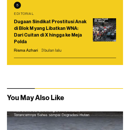
5
EDITORIAL
Dugaan Sindikat Prostitusi Anak
di Blok M yang Libatkan WNA:
Dari Cuitan di X hingga ke Meja
Polda
Risma Azhari
3 bulan lalu
You May Also Like