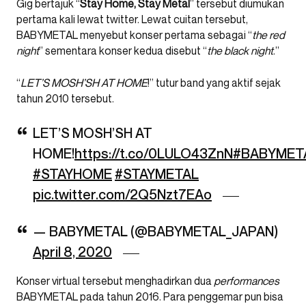
Gig bertajuk “
Stay Home, Stay Metal
” tersebut diumukan
pertama kali lewat twitter. Lewat cuitan tersebut,
BABYMETAL menyebut konser pertama sebagai “
the red
night
” sementara konser kedua disebut “
the black night
.”
“
LET’S MOSH’SH AT HOME
!” tutur band yang aktif sejak
tahun 2010 tersebut.
LET’S MOSH’SH AT
HOME!
https://t.co/0LULO43ZnN
#BABYMET
#STAYHOME
#STAYMETAL
pic.twitter.com/2Q5Nzt7EAo
— BABYMETAL (@BABYMETAL_JAPAN)
April 8, 2020
Konser virtual tersebut menghadirkan dua
performances
BABYMETAL pada tahun 2016. Para penggemar pun bisa