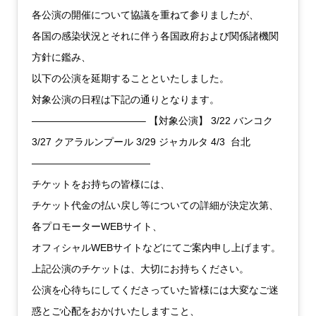
各公演の開催について協議を重ねて参りましたが、
各国の感染状況とそれに伴う各国政府および関係諸機関
方針に鑑み、
以下の公演を延期することといたしました。
対象公演の日程は下記の通りとなります。
———————————– 【対象公演】 3/22 バンコク
3/27 クアラルンプール 3/29 ジャカルタ 4/3 台北
————————————
チケットをお持ちの皆様には、
チケット代金の払い戻し等についての詳細が決定次第、
各プロモーターWEBサイト、
オフィシャルWEBサイトなどにてご案内申し上げます。
上記公演のチケットは、大切にお持ちください。
公演を心待ちにしてくださっていた皆様には大変なご迷
惑とご心配をおかけいたしますこと、