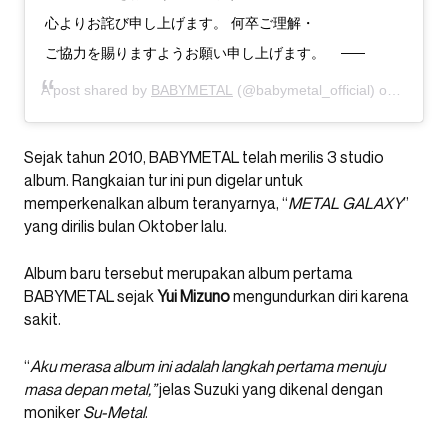
心よりお詫び申し上げます。 何卒ご理解・
ご協力を賜りますようお願い申し上げます。
A post shared by
BABYMETAL
(@babymetal_official) on
Mar 4,
Sejak tahun 2010, BABYMETAL telah merilis 3 studio
album. Rangkaian tur ini pun digelar untuk
memperkenalkan album teranyarnya, “
METAL GALAXY
”
yang dirilis bulan Oktober lalu.
Album baru tersebut merupakan album pertama
BABYMETAL sejak
Yui Mizuno
mengundurkan diri karena
sakit.
“
Aku merasa album ini adalah langkah pertama menuju
masa depan metal,”
jelas Suzuki yang dikenal dengan
moniker
Su-Metal
.