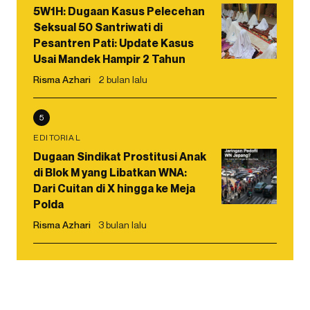
5W1H: Dugaan Kasus Pelecehan
Seksual 50 Santriwati di
Pesantren Pati: Update Kasus
Usai Mandek Hampir 2 Tahun
Risma Azhari
2 bulan lalu
5
EDITORIAL
Dugaan Sindikat Prostitusi Anak
di Blok M yang Libatkan WNA:
Dari Cuitan di X hingga ke Meja
Polda
Risma Azhari
3 bulan lalu