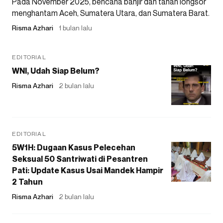
Pada November 2025, bencana banjir dan tanah longsor
menghantam Aceh, Sumatera Utara, dan Sumatera Barat.
Risma Azhari
1 bulan lalu
EDITORIAL
WNI, Udah Siap Belum?
Risma Azhari
2 bulan lalu
EDITORIAL
5W1H: Dugaan Kasus Pelecehan
Seksual 50 Santriwati di Pesantren
Pati: Update Kasus Usai Mandek Hampir
2 Tahun
Risma Azhari
2 bulan lalu