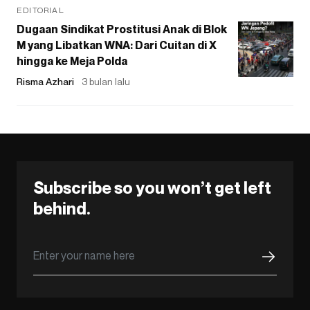
EDITORIAL
Dugaan Sindikat Prostitusi Anak di Blok
M yang Libatkan WNA: Dari Cuitan di X
hingga ke Meja Polda
Risma Azhari
3 bulan lalu
Subscribe so you won’t get left
behind.