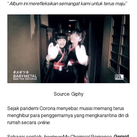
“
Album ini merefleksikan semangat kami untuk terus maju
.”
Source: Giphy
Sejak pandemi Corona menyebar, musisi memang terus
menghibur para penggemarnya yang mengkarantina diri di
rumah secara
online
.
Sebagai contoh,
frontman
My Chemical Romance
,
Gerard