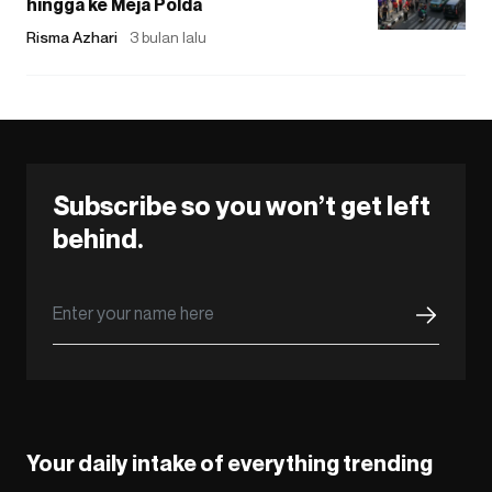
hingga ke Meja Polda
Risma Azhari
3 bulan lalu
Subscribe so you won’t get left
behind.
Your daily intake of everything trending