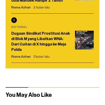
Usai Mandek Hampir 2 Tahun
Risma Azhari
2 bulan lalu
5
EDITORIAL
Dugaan Sindikat Prostitusi Anak
di Blok M yang Libatkan WNA:
Dari Cuitan di X hingga ke Meja
Polda
Risma Azhari
3 bulan lalu
You May Also Like