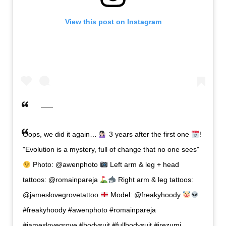
View this post on Instagram
Oops, we did it again…
3 years after the first one
!
"Evolution is a mystery, full of change that no one sees"
Photo: @awenphoto
Left arm & leg + head
tattoos: @romainpareja
Right arm & leg tattoos:
@jameslovegrovetattoo
Model: @freakyhoody
#freakyhoody #awenphoto #romainpareja
#jameslovegrove #bodysuit #fullbodysuit #irezumi