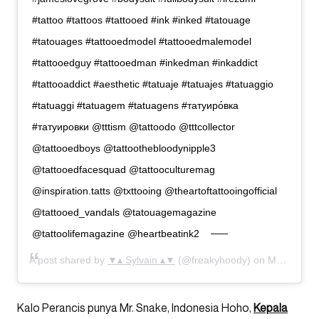
#tattoo #tattoos #tattooed #ink #inked #tatouage
#tatouages #tattooedmodel #tattooedmalemodel
#tattooedguy #tattooedman #inkedman #inkaddict
#tattooaddict #aesthetic #tatuaje #tatuajes #tatuaggio
#tatuaggi #tatuagem #tatuagens #татуиро́вка
#татуировки @tttism @tattoodo @tttcollector
@tattooedboys @tattoothebloodynipple3
@tattooedfacesquad @tattooculturemag
@inspiration.tatts @txttooing @theartoftattooingofficial
@tattooed_vandals @tatouagemagazine
@tattoolifemagazine @heartbeatink2
A post shared by
▼▴ Sylvain ▴▼
(@freakyhoody) on
Mar 2, 2019 at 6:58am PST
Kalo Perancis punya Mr. Snake, Indonesia Hoho,
Kepala