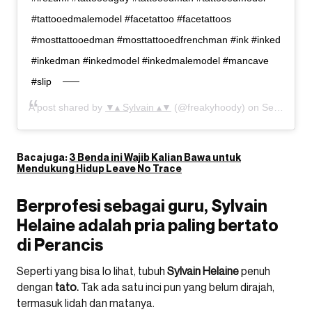
#tattooedmalemodel #facetattoo #facetattoos
#mosttattooedman #mosttattooedfrenchman #ink #inked
#inkedman #inkedmodel #inkedmalemodel #mancave
#slip
A post shared by
▼▴ Sylvain ▴▼
(@freakyhoody) on
Sep 25, 2020 at 11:03am PDT
Baca juga:
3 Benda ini Wajib Kalian Bawa untuk
Mendukung Hidup Leave No Trace
Berprofesi sebagai guru, Sylvain
Helaine adalah pria paling bertato
di Perancis
Seperti yang bisa lo lihat, tubuh
Sylvain Helaine
penuh
dengan
tato.
Tak ada satu inci pun yang belum dirajah,
termasuk lidah dan matanya.