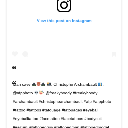
View this post on Instagram
Man cave
: Christophe Archambault
:
@afpphoto
: @freakyhoody #freakyhoody
#archambault #christophearchambault #afp #afpphoto
#tattoo #tattoos #tatouage #tatouages #eyeball
#eyeballtattoo #facetattoo #facetattoos #bodysuit
#irezumi #tattooedguy #tattooedman #tattooedmodel