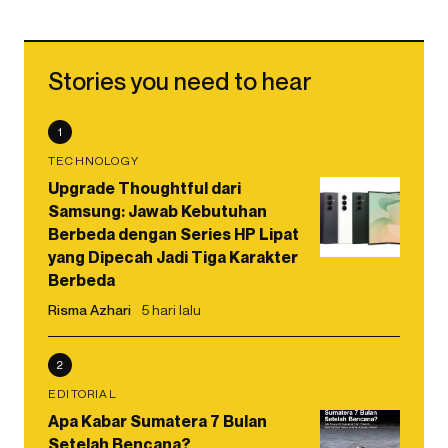
Stories you need to hear
1
TECHNOLOGY
Upgrade Thoughtful dari
Samsung: Jawab Kebutuhan
Berbeda dengan Series HP Lipat
yang Dipecah Jadi Tiga Karakter
Berbeda
Risma Azhari
5 hari lalu
2
EDITORIAL
Apa Kabar Sumatera 7 Bulan
Setelah Bencana?