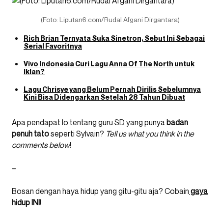
(Foto: Liputan6.com/Rudal Afgani Dirgantara)
Rich Brian Ternyata Suka Sinetron, Sebut Ini Sebagai
Serial Favoritnya
Vivo Indonesia Curi Lagu Anna Of The North untuk
Iklan?
Lagu Chrisye yang Belum Pernah Dirilis Sebelumnya
Kini Bisa Didengarkan Setelah 28 Tahun Dibuat
Apa pendapat lo tentang guru SD yang punya
badan
penuh tato
seperti Sylvain?
Tell us what you think in the
comments below
!
–
Bosan dengan haya hidup yang gitu-gitu aja? Cobain
gaya
hidup INI
!