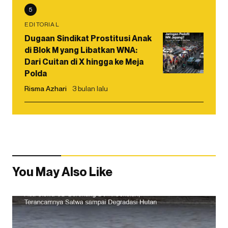
5
EDITORIAL
Dugaan Sindikat Prostitusi Anak
di Blok M yang Libatkan WNA:
Dari Cuitan di X hingga ke Meja
Polda
Risma Azhari
3 bulan lalu
You May Also Like