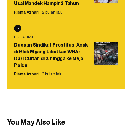
Usai Mandek Hampir 2 Tahun
Risma Azhari
2 bulan lalu
5
EDITORIAL
Dugaan Sindikat Prostitusi Anak
di Blok M yang Libatkan WNA:
Dari Cuitan di X hingga ke Meja
Polda
Risma Azhari
3 bulan lalu
You May Also Like