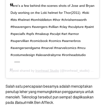
Here's a few behind-the-scenes shots of Jose and Bryan
Duly working on the Loki helmet for Thor(2011). #loki
#bts #helmet #tomhiddleton #thor #chrishemsworth
#theavengers #avengers #villian #clay #sculpture #paint
#specialfx #spfx #makeup #sculpt #art #armor
#supervillian #comicbook #comics #warnerbros
#avengersendgame #marvel #marvelcomics #mcu
#costumedesign #alexandrabyrne #ironheadstudio
A post shared by
Ironhead Studio
(@ironhead_studio) on
Feb 3
Salah satu pencapaian besarnya adalah menciptakan
penutup leher yang memungkinkan penggunanya untuk
menoleh. Teknologi tersebut pun sempat diaplikasikan
pada
Batsuit
milik Ben Affleck.