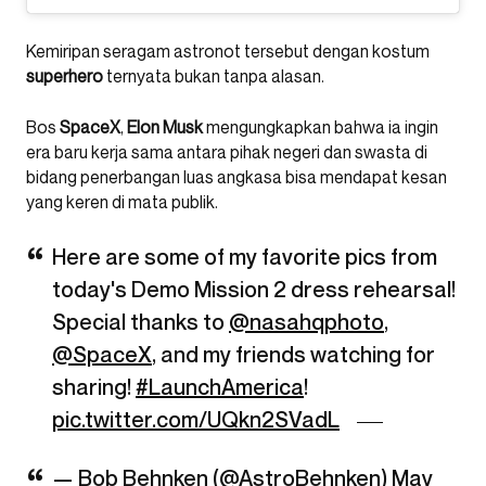
Kemiripan seragam astronot tersebut dengan kostum
superhero
ternyata bukan tanpa alasan.
Bos
SpaceX
,
Elon
Musk
mengungkapkan bahwa ia ingin
era baru kerja sama antara pihak negeri dan swasta di
bidang penerbangan luas angkasa bisa mendapat kesan
yang keren di mata publik.
Here are some of my favorite pics from
today's Demo Mission 2 dress rehearsal!
Special thanks to
@nasahqphoto
,
@SpaceX
, and my friends watching for
sharing!
#LaunchAmerica
!
pic.twitter.com/UQkn2SVadL
— Bob Behnken (@AstroBehnken)
May