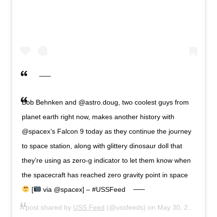
Bob Behnken and @astro.doug, two coolest guys from
planet earth right now, makes another history with
@spacex’s Falcon 9 today as they continue the journey
to space station, along with glittery dinosaur doll that
they’re using as zero-g indicator to let them know when
the spacecraft has reached zero gravity point in space
[
via @spacex] – #USSFeed
A post shared by
USS Feed
(@ussfeeds) on
May 30, 2020 at 6:37pm PDT