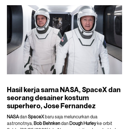
Hasil kerja sama NASA, SpaceX dan
seorang desainer kostum
superhero, Jose Fernandez
NASA
dan
SpaceX
baru saja meluncurkan dua
astronotnya,
Bob
Behnken
dan
Dough
Hurley
ke orbit