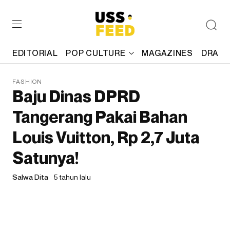
EDITORIAL
POP CULTURE
MAGAZINES
DRAFT
FASHION
Baju Dinas DPRD
Tangerang Pakai Bahan
Louis Vuitton, Rp 2,7 Juta
Satunya!
Salwa Dita
5 tahun lalu