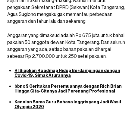
sejumlah fraksi masing-masing. Namun menurut
pengakuan Sekretariat DPRD (Sekwan) Kota Tangerang,
Agus Sugiono mengaku gak memantau perbedaan
anggaran dan tahun lalu dan sekarang.
Anggaran yang dimaksud adalah Rp 675 juta untuk bahal
pakaian 50 anggota dewan Kota Tangerang. Dari seluruh
anggaran yang ada, setiap bahan pakaian dihargai
sebesar Rp 2.700.000 untuk 250 setel pakaian.
RI Siapkan Roadmap Hidup Berdampingan dengan
Covid-19, Simak Aturannya
bbno$ Ceritakan Pertemuannya dengan Rich Brian
Hingga Cita-Citanya Jadi Perenang Profesional
Kenalan Sama Guru Bahasa Inggris yang Jadi Wasit
Olympic 2020