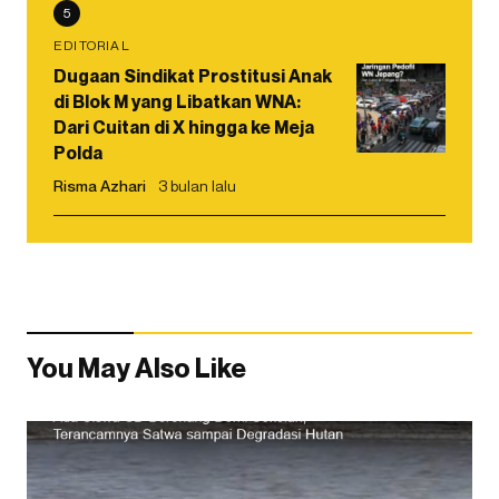
5
EDITORIAL
Dugaan Sindikat Prostitusi Anak
di Blok M yang Libatkan WNA:
Dari Cuitan di X hingga ke Meja
Polda
Risma Azhari
3 bulan lalu
You May Also Like