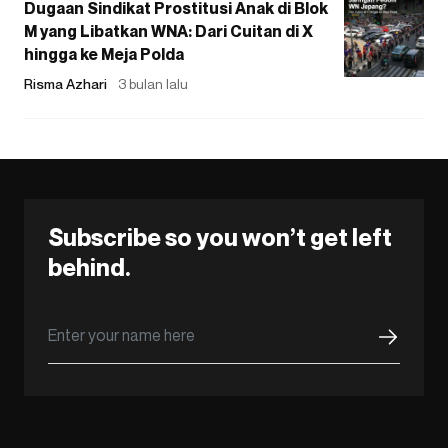
Dugaan Sindikat Prostitusi Anak di Blok
M yang Libatkan WNA: Dari Cuitan di X
hingga ke Meja Polda
Risma Azhari
3 bulan lalu
Subscribe so you won’t get left
behind.