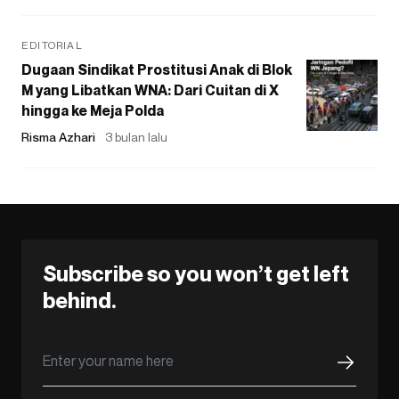
EDITORIAL
Dugaan Sindikat Prostitusi Anak di Blok
M yang Libatkan WNA: Dari Cuitan di X
hingga ke Meja Polda
Risma Azhari
3 bulan lalu
Subscribe so you won’t get left
behind.