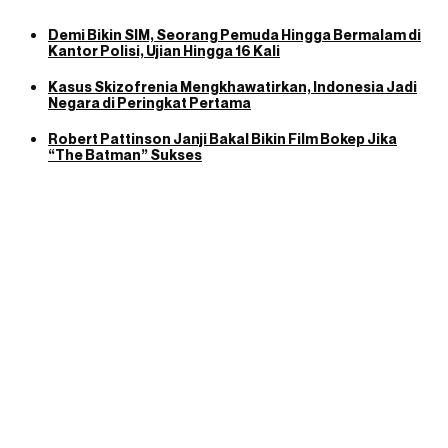
Demi Bikin SIM, Seorang Pemuda Hingga Bermalam di
Kantor Polisi, Ujian Hingga 16 Kali
Kasus Skizofrenia Mengkhawatirkan, Indonesia Jadi
Negara di Peringkat Pertama
Robert Pattinson Janji Bakal Bikin Film Bokep Jika
“The Batman” Sukses