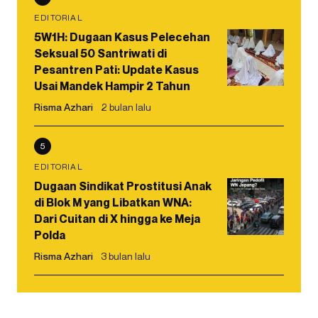
EDITORIAL
5W1H: Dugaan Kasus Pelecehan
Seksual 50 Santriwati di
Pesantren Pati: Update Kasus
Usai Mandek Hampir 2 Tahun
Risma Azhari
2 bulan lalu
5
EDITORIAL
Dugaan Sindikat Prostitusi Anak
di Blok M yang Libatkan WNA:
Dari Cuitan di X hingga ke Meja
Polda
Risma Azhari
3 bulan lalu