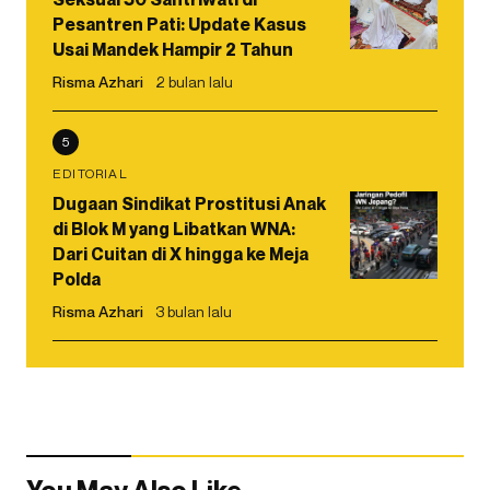
Pesantren Pati: Update Kasus
Usai Mandek Hampir 2 Tahun
Risma Azhari
2 bulan lalu
5
EDITORIAL
Dugaan Sindikat Prostitusi Anak
di Blok M yang Libatkan WNA:
Dari Cuitan di X hingga ke Meja
Polda
Risma Azhari
3 bulan lalu