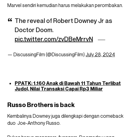
Marvel sendiri kemudian harus melakukan perombakan.
The reveal of Robert Downey Jr as
Doctor Doom.
pic.twitter.com/zvDBeMrrvN
— DiscussingFilm (@DiscussingFilm)
July 28, 2024
PPATK: 1.160 Anak di Bawah 11 Tahun Terlibat
Judol, Nilai Transaksi Capai Rp3 Miliar
Russo Brothers is back
Kembalinya Downey juga dilengkapi dengan comeback
duo Joe-Anthony Russo.