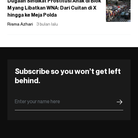
Dugaan Sindikat Prostitusi Anak di Blok
M yang Libatkan WNA: Dari Cuitan di X
hingga ke Meja Polda
Risma Azhari
3 bulan lalu
Subscribe so you won’t get left
behind.