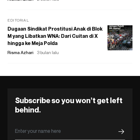
EDITORIAL
Dugaan Sindikat Prostitusi Anak di Blok
M yang Libatkan WNA: Dari Cuitan di X
hingga ke Meja Polda
Risma Azhari
3 bulan lalu
Subscribe so you won’t get left
behind.