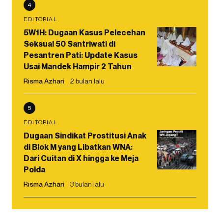
4
EDITORIAL
5W1H: Dugaan Kasus Pelecehan
Seksual 50 Santriwati di
Pesantren Pati: Update Kasus
Usai Mandek Hampir 2 Tahun
Risma Azhari
2 bulan lalu
5
EDITORIAL
Dugaan Sindikat Prostitusi Anak
di Blok M yang Libatkan WNA:
Dari Cuitan di X hingga ke Meja
Polda
Risma Azhari
3 bulan lalu