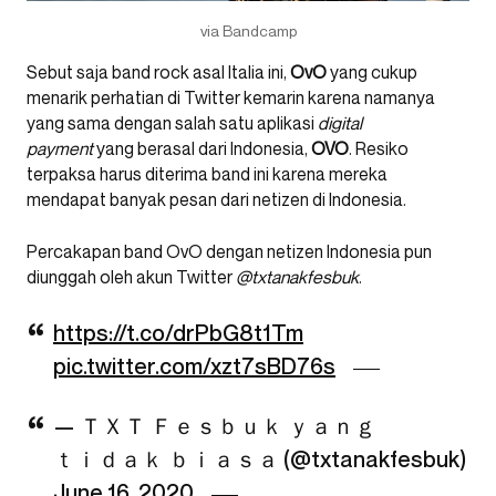
via Bandcamp
Sebut saja band rock asal Italia ini,
OvO
yang cukup
menarik perhatian di Twitter kemarin karena namanya
yang sama dengan salah satu aplikasi
digital
payment
yang berasal dari Indonesia,
OVO
. Resiko
terpaksa harus diterima band ini karena mereka
mendapat banyak pesan dari netizen di Indonesia.
Percakapan band OvO dengan netizen Indonesia pun
diunggah oleh akun Twitter
@txtanakfesbuk
.
https://t.co/drPbG8t1Tm
pic.twitter.com/xzt7sBD76s
— ＴＸＴ Ｆｅｓｂｕｋ ｙａｎｇ
ｔｉｄａｋ ｂｉａｓａ (@txtanakfesbuk)
June 16, 2020