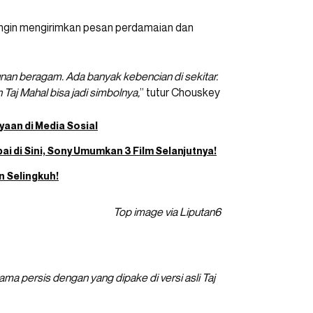
 ingin mengirimkan pesan perdamaian dan
nan beragam. Ada banyak kebencian di sekitar.
aj Mahal bisa jadi simbolnya,
” tutur Chouskey
yaan di Media Sosial
ai di Sini, Sony Umumkan 3 Film Selanjutnya!
n Selingkuh!
Top image via Liputan6
ma persis dengan yang dipake di versi asli Taj