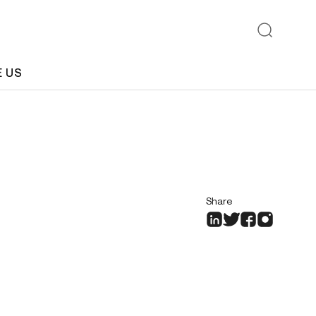
E US
Share