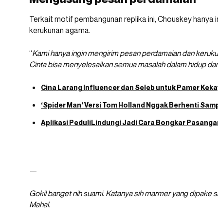
Terkait motif pembangunan replika ini, Chouskey hanya
kerukunan agama.
“
Kami hanya ingin mengirim pesan perdamaian dan keruku
Cinta bisa menyelesaikan semua masalah dalam hidup dan T
Cina Larang Influencer dan Seleb untuk Pamer Keka
‘Spider Man’ Versi Tom Holland Nggak Berhenti Samp
Aplikasi PeduliLindungi Jadi Cara Bongkar Pasanga
—
Gokil banget nih suami. Katanya sih marmer yang dipake sa
Mahal.