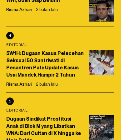
WNI, Udah Siap Belum?
Risma Azhari
2 bulan lalu
4
EDITORIAL
5W1H: Dugaan Kasus Pelecehan
Seksual 50 Santriwati di
Pesantren Pati: Update Kasus
Usai Mandek Hampir 2 Tahun
Risma Azhari
2 bulan lalu
5
EDITORIAL
Dugaan Sindikat Prostitusi
Anak di Blok M yang Libatkan
WNA: Dari Cuitan di X hingga ke