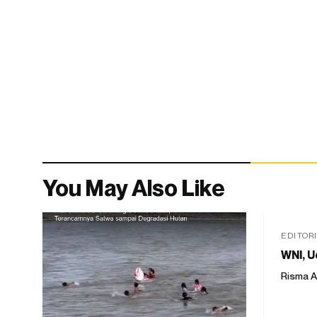
You May Also Like
EDITOR
WNI, U
Risma A