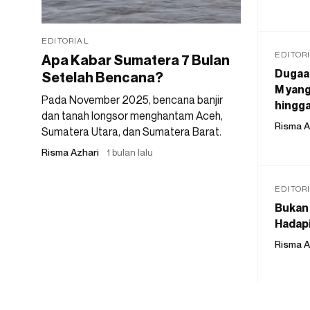
EDITORIAL
EDITOR
Apa Kabar Sumatera 7 Bulan
Dugaan
Setelah Bencana?
M yang
Pada November 2025, bencana banjir
hingga
dan tanah longsor menghantam Aceh,
Risma A
Sumatera Utara, dan Sumatera Barat.
Risma Azhari
1 bulan lalu
EDITOR
Bukan 
Hadapi
Risma A