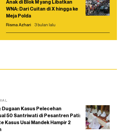
Anak di Blok M yang Libatkan
WNA: Dari Cuitan di X hingga ke
Meja Polda
Risma Azhari
3 bulan lalu
RIAL
: Dugaan Kasus Pelecehan
al 50 Santriwati di Pesantren Pati:
e Kasus Usai Mandek Hampir 2
n