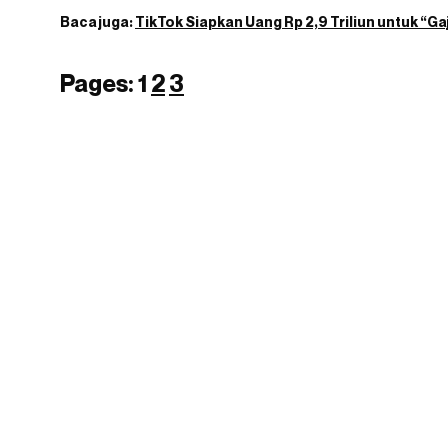
Baca juga:
TikTok Siapkan Uang Rp 2,9 Triliun untuk “Ga
Pages:
1
2
3