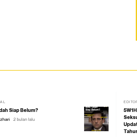
IAL
EDITO
dah Siap Belum?
5W1H
Seksu
zhari
2 bulan lalu
Updat
Tahu