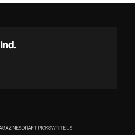
ind.
AGAZINES
DRAFT PICKS
WRITE US