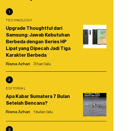
1
TECHNOLOGY
Upgrade Thoughtful dari
Samsung: Jawab Kebutuhan
Berbeda dengan Series HP
Lipat yang Dipecah Jadi Tiga
Karakter Berbeda
Risma Azhari
3 hari lalu
2
EDITORIAL
Apa Kabar Sumatera 7 Bulan
Setelah Bencana?
Risma Azhari
1 bulan lalu
3