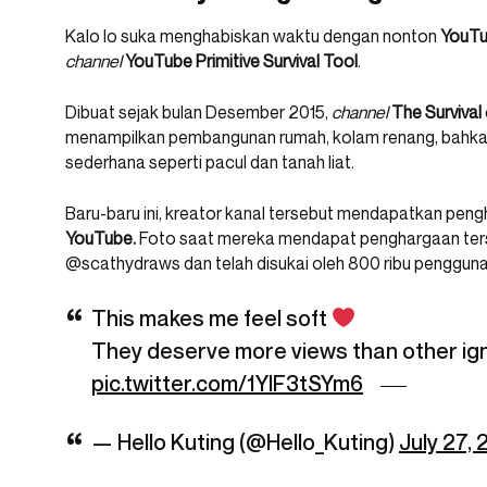
Kalo lo suka menghabiskan waktu dengan nonton
YouTu
channel
YouTube
Primitive Survival Tool
.
Dibuat sejak bulan Desember 2015,
channel
The Survival
menampilkan pembangunan rumah, kolam renang, bahkan v
sederhana seperti pacul dan tanah liat.
Baru-baru ini, kreator kanal tersebut mendapatkan pen
YouTube.
Foto saat mereka mendapat penghargaan terse
@scathydraws dan telah disukai oleh 800 ribu pengguna
This makes me feel soft
They deserve more views than other ign
pic.twitter.com/1YlF3tSYm6
— Hello Kuting (@Hello_Kuting)
July 27,