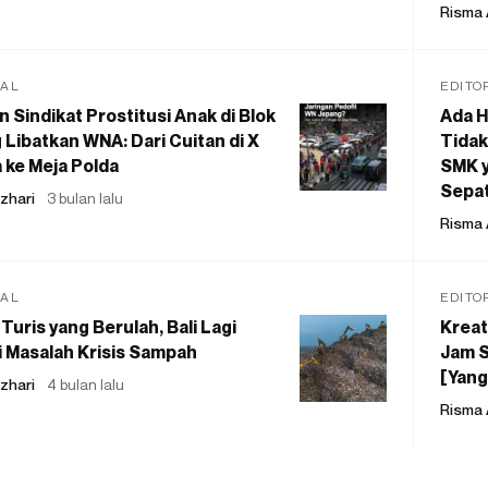
Risma 
IAL
EDITO
 Sindikat Prostitusi Anak di Blok
Ada H
 Libatkan WNA: Dari Cuitan di X
Tidak
 ke Meja Polda
SMK y
Sepat
zhari
3 bulan lalu
Risma 
IAL
EDITO
Turis yang Berulah, Bali Lagi
Kreat
 Masalah Krisis Sampah
Jam S
[Yang
zhari
4 bulan lalu
Risma 