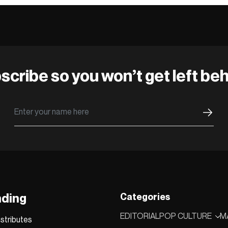
scribe so you won’t get left beh
nding
Categories
EDITORIAL
POP CULTURE
M
stributes